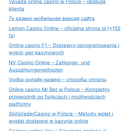
Vavada online casino w Polsce – obsługa
klienta
7к казино мобильная версия сайта
Lemon Casino Online – oficjalna strona pl (+155
fs)
Online casino F1 – Dostawcy oprogramowania i
wybór gier kasynowych
NV Casino Online – Zahlungs- und
Auszahlungsmethoden
Vodka онлайн казино – способы оплаты
Online casino Mr Bet w Polsce – Kompletny
przewodnik po funkcjach i możliwościach
platformy
SlotsVaderCasino w Polsce – Metody wpłat i
wypłat dostępne w kasynie online
Cazinou online Vox – Siguranța contului și