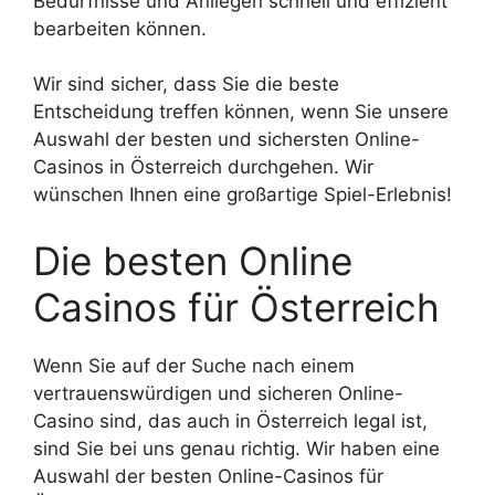
Bedürfnisse und Anliegen schnell und effizient
bearbeiten können.
Wir sind sicher, dass Sie die beste
Entscheidung treffen können, wenn Sie unsere
Auswahl der besten und sichersten Online-
Casinos in Österreich durchgehen. Wir
wünschen Ihnen eine großartige Spiel-Erlebnis!
Die besten Online
Casinos für Österreich
Wenn Sie auf der Suche nach einem
vertrauenswürdigen und sicheren Online-
Casino sind, das auch in Österreich legal ist,
sind Sie bei uns genau richtig. Wir haben eine
Auswahl der besten Online-Casinos für