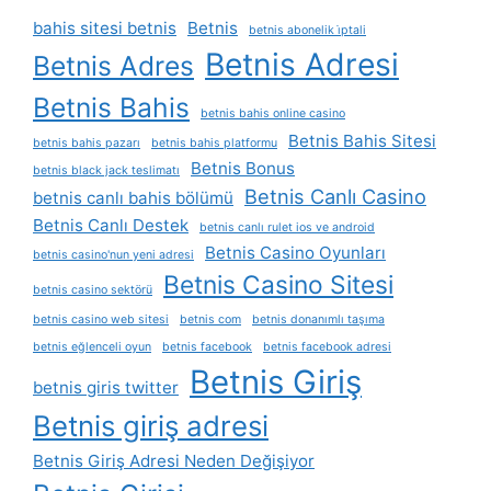
bahis sitesi betnis
Betnis
betnis abonelik i̇ptali
Betnis Adresi
Betnis Adres
Betnis Bahis
betnis bahis online casino
Betnis Bahis Sitesi
betnis bahis pazarı
betnis bahis platformu
Betnis Bonus
betnis black jack teslimatı
Betnis Canlı Casino
betnis canlı bahis bölümü
Betnis Canlı Destek
betnis canlı rulet ios ve android
Betnis Casino Oyunları
betnis casino'nun yeni adresi
Betnis Casino Sitesi
betnis casino sektörü
betnis casino web sitesi
betnis com
betnis donanımlı taşıma
betnis eğlenceli oyun
betnis facebook
betnis facebook adresi
Betnis Giriş
betnis giris twitter
Betnis giriş adresi
Betnis Giriş Adresi Neden Değişiyor