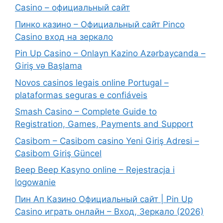
Casino – официальный сайт
Пинко казино – Официальный сайт Pinco
Casino вход на зеркало
Pin Up Casino – Onlayn Kazino Azərbaycanda –
Giriş və Başlama
Novos casinos legais online Portugal –
plataformas seguras e confiáveis
Smash Casino – Complete Guide to
Registration, Games, Payments and Support
Casibom – Casibom casino Yeni Giriş Adresi –
Casibom Giriş Güncel
Beep Beep Kasyno online – Rejestracja i
logowanie
Пин Ап Казино Официальный сайт | Pin Up
Casino играть онлайн – Вход, Зеркало (2026)