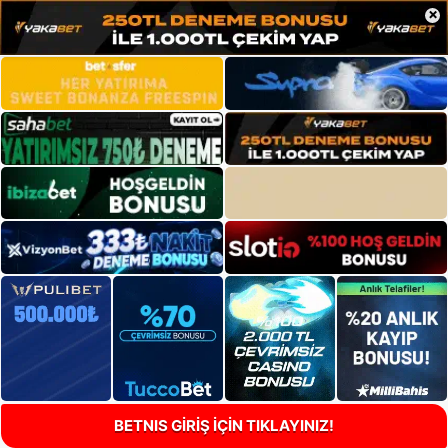
×
BETNIS GİRİŞ İÇİN TIKLAYINIZ!