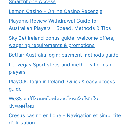
Smartphone Access
Lemon Casino – Online Casino Recenzje
Playamo Review Withdrawal Guide for
Australian Players – Speed, Methods & Tips
Sky Bet Ireland bonus guide: welcome offers,
wagering requirements & promotions
Betfair Australia login: payment methods guide
Leovegas Sport steps and methods for Irish
players
PlayOJO login in Ireland: Quick & easy access
guide
We88 คาสิโนออนไลน์และเว็บพนันกีฬาใน
ประเทศไทย
Cresus casino en ligne – Navigation et simplicité
d’utilisation