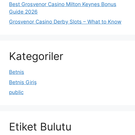
Best Grosvenor Casino Milton Keynes Bonus
Guide 2026
Grosvenor Casino Derby Slots – What to Know
Kategoriler
Betnis
Betnis Giriş
public
Etiket Bulutu