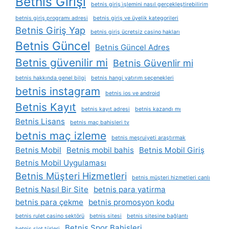
Betnis Girişi
betnis giriş i̇şlemini nasıl gerçekleştirebilirim
betnis giriş programı adresi
betnis giriş ve üyelik kategorileri
Betnis Giriş Yap
betnis giriş ücretsiz casino hakları
Betnis Güncel
Betnis Güncel Adres
Betnis güvenilir mi
Betnis Güvenlir mi
betnis hakkında genel bilgi
betnis hangi yatırım seçenekleri
betnis instagram
betnis ios ve android
Betnis Kayıt
betnis kayıt adresi
betnis kazandı mı
Betnis Lisans
betnis maç bahisleri tv
betnis maç izleme
betnis meşruiyeti araştırmak
Betnis Mobil
Betnis mobil bahis
Betnis Mobil Giriş
Betnis Mobil Uygulaması
Betnis Müşteri Hizmetleri
betnis müşteri hizmetleri canlı
Betnis Nasıl Bir Site
betnis para yatirma
betnis para çekme
betnis promosyon kodu
betnis rulet casino sektörü
betnis sitesi
betnis sitesine bağlantı
Betnis Spor Bahisleri
betnis slot türleri