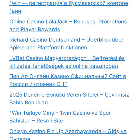
1win — регистрация в букмекерской конторе
1вин
Online Casino LolaJack – Bonuses, Promotions
and Player Rewards
Richard Casino Deutschland – Überblick über
Spiele und Plattformfunktionen
LVBet Casino Magyarországon – Befizetési és
kifizetési lehetőségek az online kaszinóban
Пин Ап Онлайн Казино Официальный Сайт в
России и странах СНГ
2025 Deneme Bonusu Veren Siteler – Çevrimsiz
Bahis Bonusları
1Win Türkiye Giriş – 1win Casino ve Spor
Bahisleri – Resmi Site
Onlayn Kazino Pin Up Azərbaycanda – Giriş və
Oynama