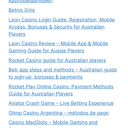
kasinopelaamiseen
Betnis Giriş
Leon Casino Login Guide: Registration, Mobile
Access, Bonuses & Security for Australian
Players
Leon Casino Review – Mobile App & Mobile
Gaming Guide for Aussie Players
Rocket Casino guide for Australian players
Betr app steps and methods – Australian guide
to sign‑up, bonuses & payments
Rocket Play Online Casino: Payment Methods
Guide for Australian Players
Aviator Crash Game – Live Betting Experience
Olimp Casino Argentina – métodos de pago
Casino MadSlots – Mobile Gaming and