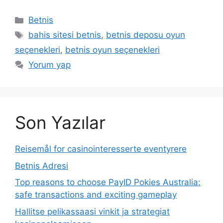
Kategoriler
Betnis
Etiketler
bahis sitesi betnis
,
betnis deposu oyun
seçenekleri
,
betnis oyun seçenekleri
Yorum yap
Son Yazılar
Reisemål for casinointeresserte eventyrere
Betnis Adresi
Top reasons to choose PayID Pokies Australia:
safe transactions and exciting gameplay
Hallitse pelikassaasi vinkit ja strategiat