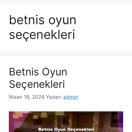
betnis oyun
seçenekleri
Betnis Oyun
Seçenekleri
Nisan 18, 2024
Yazarı:
admin