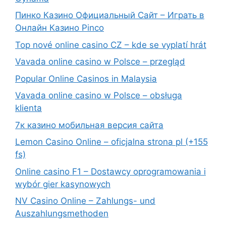
Пинко Казино Официальный Сайт – Играть в
Онлайн Казино Pinco
Top nové online casino CZ – kde se vyplatí hrát
Vavada online casino w Polsce – przegląd
Popular Online Casinos in Malaysia
Vavada online casino w Polsce – obsługa
klienta
7к казино мобильная версия сайта
Lemon Casino Online – oficjalna strona pl (+155
fs)
Online casino F1 – Dostawcy oprogramowania i
wybór gier kasynowych
NV Casino Online – Zahlungs- und
Auszahlungsmethoden