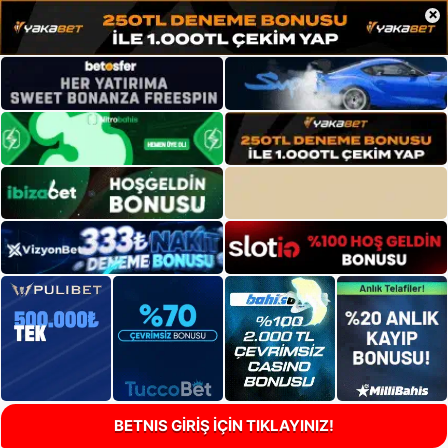
×
BETNIS GİRİŞ İÇİN TIKLAYINIZ!