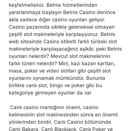
keşfetmelisiniz. Betnis hizmetlerinden
yararlanmaya başlayın Betnis Casino denince
akla sadece diğer casino oyunları geliyor.
Casino pazarında sıklıkla geleneksel olmayan
çeşitli slot makineleriyle karşılaşıyoruz. Betnis
web sitesinde Casino etiketli farklı türdeki slot
makineleriyle karşılaşacağınız aşikâr, peki Betnis
oyunları nelerdir? Mevcut slot makinelerinin
farklı türleri nelerdir? Mini, kazı kazan kartları,
masa, poker ve video slotları gibi çeşitli slot
oyunlarını oynamak mümkündür. Bununla
birlikte canlı slot, bingo ve poker gibi bu
kategoriye girmeyen oyunlar da var
Canlı casino mantığının önemi, casino
kelimesinin slot makinesinden sonra en önemli
yönlerinden biridir. Canlı Casino bölümünde
Canlı Bakara, Canlı Blackjack, Canlı Poker ve