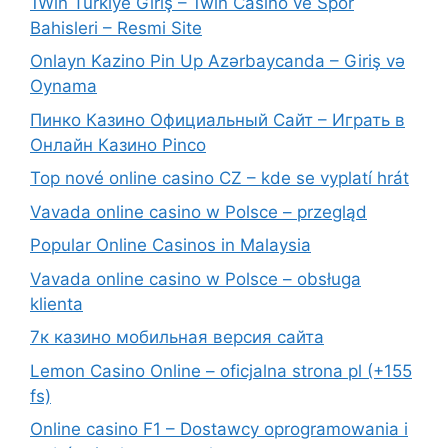
1Win Türkiye Giriş – 1win Casino ve Spor
Bahisleri – Resmi Site
Onlayn Kazino Pin Up Azərbaycanda – Giriş və
Oynama
Пинко Казино Официальный Сайт – Играть в
Онлайн Казино Pinco
Top nové online casino CZ – kde se vyplatí hrát
Vavada online casino w Polsce – przegląd
Popular Online Casinos in Malaysia
Vavada online casino w Polsce – obsługa
klienta
7к казино мобильная версия сайта
Lemon Casino Online – oficjalna strona pl (+155
fs)
Online casino F1 – Dostawcy oprogramowania i