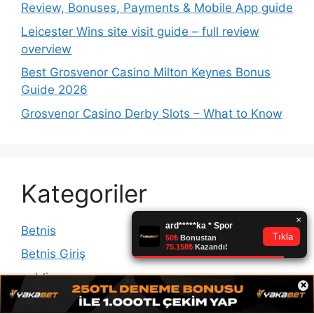
Review, Bonuses, Payments & Mobile App guide
Leicester Wins site visit guide – full review
overview
Best Grosvenor Casino Milton Keynes Bonus
Guide 2026
Grosvenor Casino Derby Slots – What to Know
Kategoriler
Betnis
Betnis Giriş
public
×