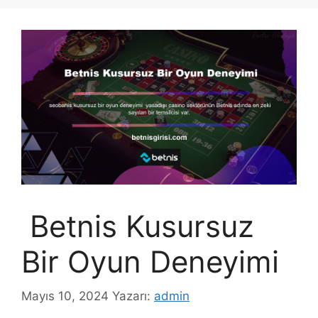
Betnis Kusursuz
Bir Oyun Deneyimi
Mayıs 10, 2024
Yazarı:
admin