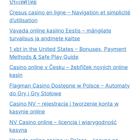
ประเทศไทย
Cresus casino en ligne – Navigation et simplicité
d’utilisation
Vavada online kasiino Eestis – mängijate
turvalisus ja andmete kaitse
1 xbt in the United States – Bonuses, Payment
Methods & Safe Play Guide
Casino online v Česku – žebříček nových online
kasin
Flagman Casino Dostępne w Polsce – Automaty
do Gry i Gry Stołowe
Casino NV – rejestracja i tworzenie konta w
kasynie online
NV Casino online – licencja i wiarygodność
kasyna