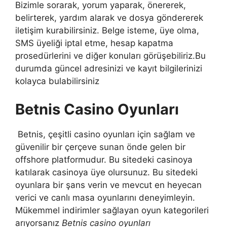
Bizimle sorarak, yorum yaparak, önererek,
belirterek, yardım alarak ve dosya göndererek
iletişim kurabilirsiniz. Belge isteme, üye olma,
SMS üyeliği iptal etme, hesap kapatma
prosedürlerini ve diğer konuları görüşebiliriz.Bu
durumda güncel adresinizi ve kayıt bilgilerinizi
kolayca bulabilirsiniz
Betnis Casino Oyunları
Betnis, çeşitli casino oyunları için sağlam ve
güvenilir bir çerçeve sunan önde gelen bir
offshore platformudur. Bu sitedeki casinoya
katılarak casinoya üye olursunuz. Bu sitedeki
oyunlara bir şans verin ve mevcut en heyecan
verici ve canlı masa oyunlarını deneyimleyin.
Mükemmel indirimler sağlayan oyun kategorileri
arıyorsanız
Betnis casino oyunları