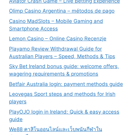
Aviator Crash Game – Live Betting Experience
Olimp Casino Argentina – métodos de pago
Casino MadSlots – Mobile Gaming and
Smartphone Access
Lemon Casino – Online Casino Recenzje
Playamo Review Withdrawal Guide for
Australian Players – Speed, Methods & Tips
Sky Bet Ireland bonus guide: welcome offers,
wagering requirements & promotions
Betfair Australia login: payment methods guide
Leovegas Sport steps and methods for Irish
players
PlayOJO login in Ireland: Quick & easy access
guide
We88 คาสิโนออนไลน์และเว็บพนันกีฬาใน