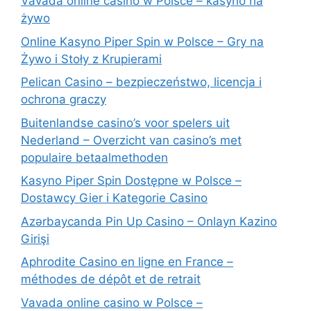
Vavada online casino w Polsce – kasyno na
żywo
Online Kasyno Piper Spin w Polsce – Gry na
Żywo i Stoły z Krupierami
Pelican Casino – bezpieczeństwo, licencja i
ochrona graczy
Buitenlandse casino’s voor spelers uit
Nederland – Overzicht van casino’s met
populaire betaalmethoden
Kasyno Piper Spin Dostępne w Polsce –
Dostawcy Gier i Kategorie Casino
Azərbaycanda Pin Up Casino – Onlayn Kazino
Girişi
Aphrodite Casino en ligne en France –
méthodes de dépôt et de retrait
Vavada online casino w Polsce –