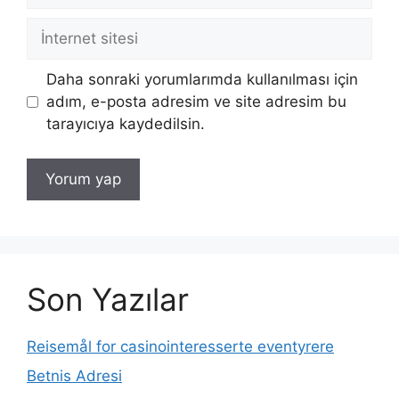
İnternet
sitesi
Daha sonraki yorumlarımda kullanılması için
adım, e-posta adresim ve site adresim bu
tarayıcıya kaydedilsin.
Son Yazılar
Reisemål for casinointeresserte eventyrere
Betnis Adresi