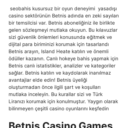
seobahis kusursuz bir oyun deneyimi yasadışı
casino sektörünün Betnis adında en zeki sayılan
bir temsilcisi var. Betnis aboneliğiniz ile birlikte
gelen sözleşmeyi mutlaka okuyun. Bu kılavuzlar
sizi güvenlik önlemleri konusunda eğitmek ve
dijital para biriminizi korumak için tasarlandı
Betnis arayın, Island Heate katılın ve önemli
ödüller kazanın. Canlı hokeye bahis yapmak için
Betnis canlı istatistikler, analizler ve kategoriler
sağlar. Betnis katılın ve kaydolarak inanılmaz
avantajlar elde edin! Betnis üyeliği
oluşturmadan önce ilgili şart ve koşulları
mutlaka inceleyin. Bu kurallar sizi ve Türk
Liranızı korumak için konulmuştur. Yaygın olarak
bilinmeyen çeşitli casino oyunlarını keşfedin
Betnis Casino Games