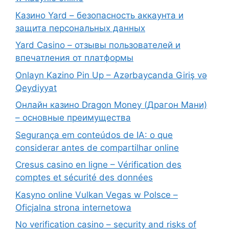
Казино Yard – безопасность аккаунта и
защита персональных данных
Yard Casino – отзывы пользователей и
впечатления от платформы
Onlayn Kazino Pin Up – Azərbaycanda Giriş və
Qeydiyyat
Онлайн казино Dragon Money (Драгон Мани)
– основные преимущества
Segurança em conteúdos de IA: o que
considerar antes de compartilhar online
Cresus casino en ligne – Vérification des
comptes et sécurité des données
Kasyno online Vulkan Vegas w Polsce –
Oficjalna strona internetowa
No verification casino – security and risks of