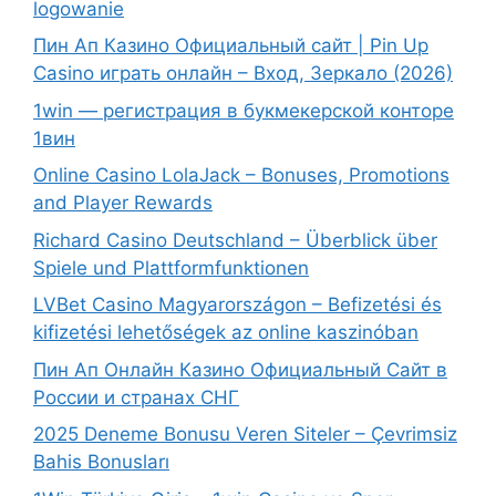
logowanie
Пин Ап Казино Официальный сайт | Pin Up
Casino играть онлайн – Вход, Зеркало (2026)
1win — регистрация в букмекерской конторе
1вин
Online Casino LolaJack – Bonuses, Promotions
and Player Rewards
Richard Casino Deutschland – Überblick über
Spiele und Plattformfunktionen
LVBet Casino Magyarországon – Befizetési és
kifizetési lehetőségek az online kaszinóban
Пин Ап Онлайн Казино Официальный Сайт в
России и странах СНГ
2025 Deneme Bonusu Veren Siteler – Çevrimsiz
Bahis Bonusları