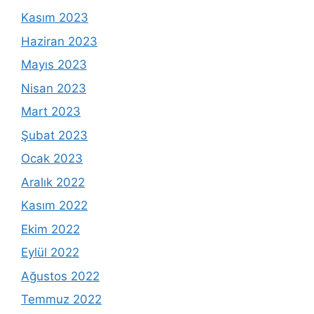
Kasım 2023
Haziran 2023
Mayıs 2023
Nisan 2023
Mart 2023
Şubat 2023
Ocak 2023
Aralık 2022
Kasım 2022
Ekim 2022
Eylül 2022
Ağustos 2022
Temmuz 2022