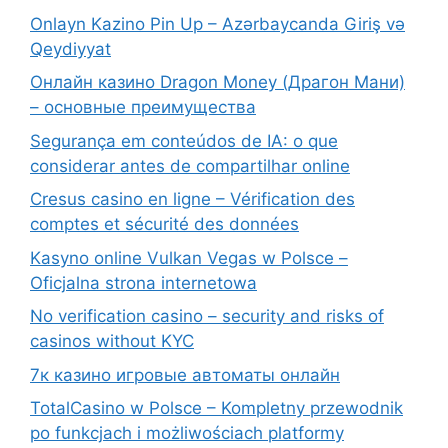
Onlayn Kazino Pin Up – Azərbaycanda Giriş və
Qeydiyyat
Онлайн казино Dragon Money (Драгон Мани)
– основные преимущества
Segurança em conteúdos de IA: o que
considerar antes de compartilhar online
Cresus casino en ligne – Vérification des
comptes et sécurité des données
Kasyno online Vulkan Vegas w Polsce –
Oficjalna strona internetowa
No verification casino – security and risks of
casinos without KYC
7к казино игровые автоматы онлайн
TotalCasino w Polsce – Kompletny przewodnik
po funkcjach i możliwościach platformy