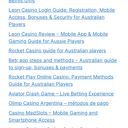
Betnis Giriş
Leon Casino Login Guide: Registration, Mobile
Access, Bonuses & Security for Australian
Players
Leon Casino Review – Mobile App & Mobile
Gaming Guide for Aussie Players
Rocket Casino guide for Australian players
Betr app steps and methods – Australian guide
to sign‑up, bonuses & payments
Rocket Play Online Casino: Payment Methods
Guide for Australian Players
Aviator Crash Game – Live Betting Experience
Olimp Casino Argentina – métodos de pago
Casino MadSlots – Mobile Gaming and
Smartphone Access