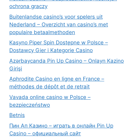
ochrona graczy
Buitenlandse casino’s voor spelers uit
Nederland – Overzicht van casino’s met
populaire betaalmethoden
Kasyno Piper Spin Dostępne w Polsce –
Dostawcy Gier i Kategorie Casino
Azərbaycanda Pin Up Casino – Onlayn Kazino
Girişi
Aphrodite Casino en ligne en France –
méthodes de dépôt et de retrait
Vavada online casino w Polsce –
bezpieczeństwo
Betnis
Пин Ап Казино – играть в онлайн Pin Up
Casino – официальный сайт