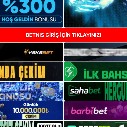
BETNIS GİRİŞ İÇİN TIKLAYINIZ!