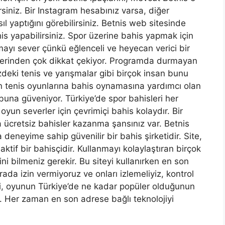
rsiniz. Bir Instagram hesabınız varsa, diğer
sıl yaptığını görebilirsiniz. Betnis web sitesinde
is yapabilirsiniz. Spor üzerine bahis yapmak için
amayı sever çünkü eğlenceli ve heyecan verici bir
slerinden çok dikkat çekiyor. Programda durmayan
zdeki tenis ve yarışmalar gibi birçok insan bunu
ın tenis oyunlarına bahis oynamasına yardımcı olan
n buna güveniyor. Türkiye’de spor bahisleri her
oyun severler için çevrimiçi bahis kolaydır. Bir
da ücretsiz bahisler kazanma şansınız var. Betnis
a deneyime sahip güvenilir bir bahis şirketidir. Site,
ktif bir bahisçidir. Kullanmayı kolaylaştıran birçok
ini bilmeniz gerekir. Bu siteyi kullanırken en son
rada izin vermiyoruz ve onları izlemeliyiz, kontrol
eti, oyunun Türkiye’de ne kadar popüler olduğunun
. Her zaman en son adrese bağlı teknolojiyi