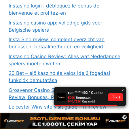
Instasino login : débloquez le bonus de
bienvenue et profitez-en
Instasino casino app: volledige gids voor
Belgische spelers
Insta Sino review: compleet overzicht van
bonussen, betaalmethoden en veiligheid
Instasino Casino Review: Alles wat Nederlandse
spelers moeten weten
20 Bet – élő kaszinó és valós idejű fogadási
funkciók bemutatása
Grosvenor Casino Stoke United Kingdom – Full
Review, Bonuses, Payments & Mobile App guide
Leicester Wins site visit guide – full review
overview
×
Best Grosvenor Casino Milton Keynes Bonus