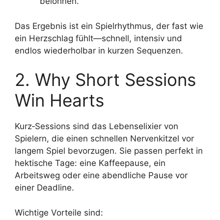
belohnen.
Das Ergebnis ist ein Spielrhythmus, der fast wie
ein Herzschlag fühlt—schnell, intensiv und
endlos wiederholbar in kurzen Sequenzen.
2. Why Short Sessions
Win Hearts
Kurz‑Sessions sind das Lebenselixier von
Spielern, die einen schnellen Nervenkitzel vor
langem Spiel bevorzugen. Sie passen perfekt in
hektische Tage: eine Kaffeepause, ein
Arbeitsweg oder eine abendliche Pause vor
einer Deadline.
Wichtige Vorteile sind: