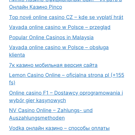
Онлайн Казино Pinco
Top nové online casino CZ – kde se vyplatí hrát
Vavada online casino w Polsce – przegląd
Popular Online Casinos in Malaysia
Vavada online casino w Polsce – obsługa
klienta
7к казино мобильная версия сайта
Lemon Casino Online – oficjalna strona pl (+155
fs)
Online casino F1 – Dostawcy oprogramowania i
wybór gier kasynowych
NV Casino Online – Zahlungs- und
Auszahlungsmethoden
Vodka онлайн казино – способы оплаты