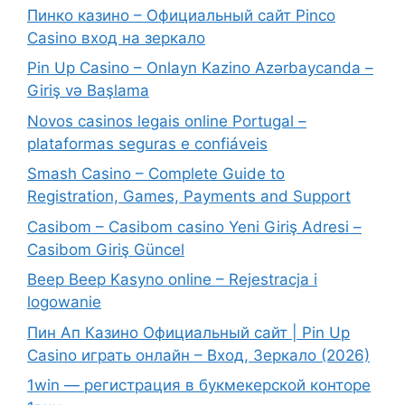
Пинко казино – Официальный сайт Pinco
Casino вход на зеркало
Pin Up Casino – Onlayn Kazino Azərbaycanda –
Giriş və Başlama
Novos casinos legais online Portugal –
plataformas seguras e confiáveis
Smash Casino – Complete Guide to
Registration, Games, Payments and Support
Casibom – Casibom casino Yeni Giriş Adresi –
Casibom Giriş Güncel
Beep Beep Kasyno online – Rejestracja i
logowanie
Пин Ап Казино Официальный сайт | Pin Up
Casino играть онлайн – Вход, Зеркало (2026)
1win — регистрация в букмекерской конторе