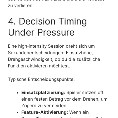
zu verlieren.
4. Decision Timing
Under Pressure
Eine high‑intensity Session dreht sich um
Sekundenentscheidungen: Einsatzhöhe,
Drehgeschwindigkeit, ob du die zusätzliche
Funktion aktivieren möchtest.
Typische Entscheidungspunkte:
Einsatzplatzierung:
Spieler setzen oft
einen festen Betrag vor dem Drehen, um
Zögern zu vermeiden.
Feature‑Aktivierung:
Wenn ein