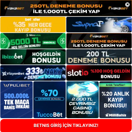
×
BETNIS GİRİŞ İÇİN TIKLAYINIZ!