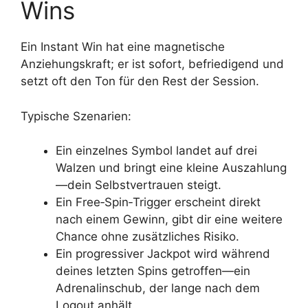
Wins
Ein Instant Win hat eine magnetische
Anziehungskraft; er ist sofort, befriedigend und
setzt oft den Ton für den Rest der Session.
Typische Szenarien:
Ein einzelnes Symbol landet auf drei
Walzen und bringt eine kleine Auszahlung
—dein Selbstvertrauen steigt.
Ein Free‑Spin‑Trigger erscheint direkt
nach einem Gewinn, gibt dir eine weitere
Chance ohne zusätzliches Risiko.
Ein progressiver Jackpot wird während
deines letzten Spins getroffen—ein
Adrenalinschub, der lange nach dem
Logout anhält.