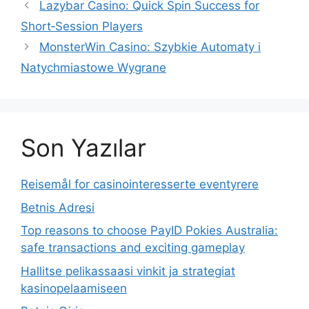
Yazı
Lazybar Casino: Quick Spin Success for
dolaşımı
Short‑Session Players
MonsterWin Casino: Szybkie Automaty i
Natychmiastowe Wygrane
Son Yazılar
Reisemål for casinointeresserte eventyrere
Betnis Adresi
Top reasons to choose PayID Pokies Australia:
safe transactions and exciting gameplay
Hallitse pelikassaasi vinkit ja strategiat
kasinopelaamiseen