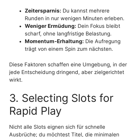
Zeitersparnis:
Du kannst mehrere
Runden in nur wenigen Minuten erleben.
Weniger Ermüdung:
Dein Fokus bleibt
scharf, ohne langfristige Belastung.
Momentum‑Erhaltung:
Die Aufregung
trägt von einem Spin zum nächsten.
Diese Faktoren schaffen eine Umgebung, in der
jede Entscheidung dringend, aber zielgerichtet
wirkt.
3. Selecting Slots for
Rapid Play
Nicht alle Slots eignen sich für schnelle
Ausbrüche; du möchtest Titel, die minimalen