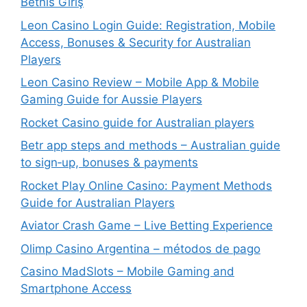
Betnis Giriş
Leon Casino Login Guide: Registration, Mobile
Access, Bonuses & Security for Australian
Players
Leon Casino Review – Mobile App & Mobile
Gaming Guide for Aussie Players
Rocket Casino guide for Australian players
Betr app steps and methods – Australian guide
to sign‑up, bonuses & payments
Rocket Play Online Casino: Payment Methods
Guide for Australian Players
Aviator Crash Game – Live Betting Experience
Olimp Casino Argentina – métodos de pago
Casino MadSlots – Mobile Gaming and
Smartphone Access