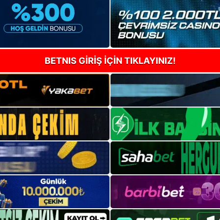
BETNIS GİRİŞ İÇİN TIKLAYINIZ!