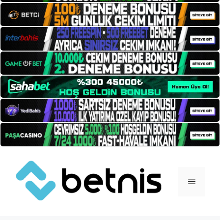
İçeriğe
atla
Menü