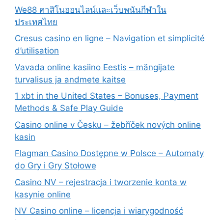
We88 คาสิโนออนไลน์และเว็บพนันกีฬาใน
ประเทศไทย
Cresus casino en ligne – Navigation et simplicité
d’utilisation
Vavada online kasiino Eestis – mängijate
turvalisus ja andmete kaitse
1 xbt in the United States – Bonuses, Payment
Methods & Safe Play Guide
Casino online v Česku – žebříček nových online
kasin
Flagman Casino Dostępne w Polsce – Automaty
do Gry i Gry Stołowe
Casino NV – rejestracja i tworzenie konta w
kasynie online
NV Casino online – licencja i wiarygodność