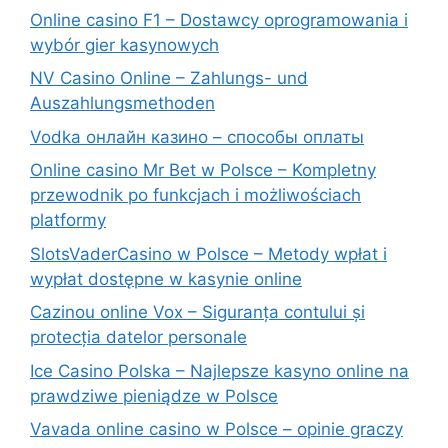
Online casino F1 – Dostawcy oprogramowania i
wybór gier kasynowych
NV Casino Online – Zahlungs- und
Auszahlungsmethoden
Vodka онлайн казино – способы оплаты
Online casino Mr Bet w Polsce – Kompletny
przewodnik po funkcjach i możliwościach
platformy
SlotsVaderCasino w Polsce – Metody wpłat i
wypłat dostępne w kasynie online
Cazinou online Vox – Siguranța contului și
protecția datelor personale
Ice Casino Polska – Najlepsze kasyno online na
prawdziwe pieniądze w Polsce
Vavada online casino w Polsce – opinie graczy