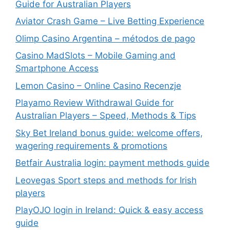
Guide for Australian Players
Aviator Crash Game – Live Betting Experience
Olimp Casino Argentina – métodos de pago
Casino MadSlots – Mobile Gaming and
Smartphone Access
Lemon Casino – Online Casino Recenzje
Playamo Review Withdrawal Guide for
Australian Players – Speed, Methods & Tips
Sky Bet Ireland bonus guide: welcome offers,
wagering requirements & promotions
Betfair Australia login: payment methods guide
Leovegas Sport steps and methods for Irish
players
PlayOJO login in Ireland: Quick & easy access
guide