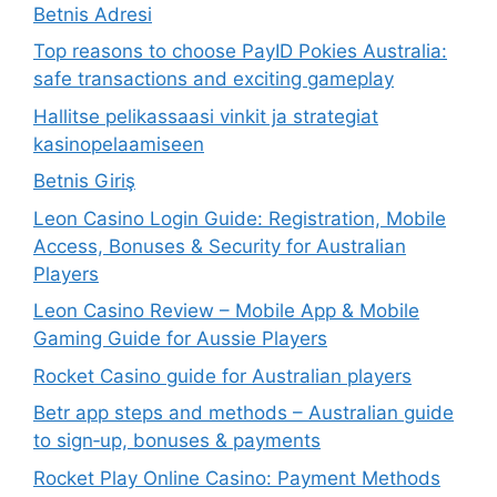
Betnis Adresi
Top reasons to choose PayID Pokies Australia:
safe transactions and exciting gameplay
Hallitse pelikassaasi vinkit ja strategiat
kasinopelaamiseen
Betnis Giriş
Leon Casino Login Guide: Registration, Mobile
Access, Bonuses & Security for Australian
Players
Leon Casino Review – Mobile App & Mobile
Gaming Guide for Aussie Players
Rocket Casino guide for Australian players
Betr app steps and methods – Australian guide
to sign‑up, bonuses & payments
Rocket Play Online Casino: Payment Methods