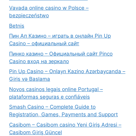
Vavada online casino w Polsce –
bezpieczeństwo
Betnis
Пин Ап Казино – играть в онлайн Pin Up
Casino – официальный сайт
Пинко казино – Официальный сайт Pinco
Casino вход на зеркало
Pin Up Casino – Onlayn Kazino Azərbaycanda –
Giriş və Başlama
Novos casinos legais online Portugal –
plataformas seguras e confiáveis
Smash Casino – Complete Guide to
Registration, Games, Payments and Support
Casibom – Casibom casino Yeni Giriş Adresi –
Casibom Giriş Güncel