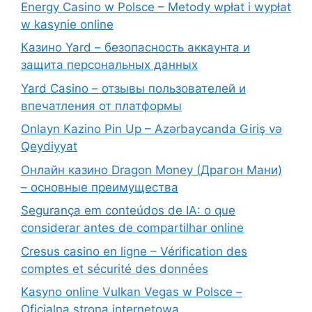
Energy Casino w Polsce – Metody wpłat i wypłat
w kasynie online
Казино Yard – безопасность аккаунта и
защита персональных данных
Yard Casino – отзывы пользователей и
впечатления от платформы
Onlayn Kazino Pin Up – Azərbaycanda Giriş və
Qeydiyyat
Онлайн казино Dragon Money (Драгон Мани)
– основные преимущества
Segurança em conteúdos de IA: o que
considerar antes de compartilhar online
Cresus casino en ligne – Vérification des
comptes et sécurité des données
Kasyno online Vulkan Vegas w Polsce –
Oficjalna strona internetowa