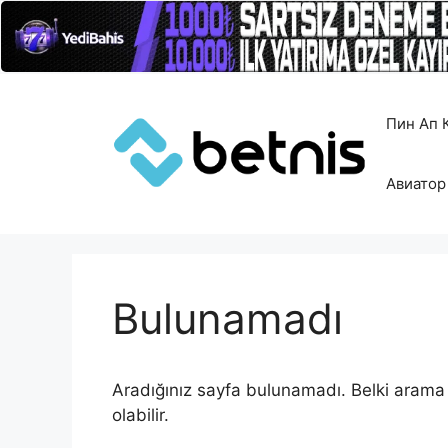
İçeriğe
atla
Пин Ап 
Авиатор
Bulunamadı
Aradığınız sayfa bulunamadı. Belki arama
olabilir.