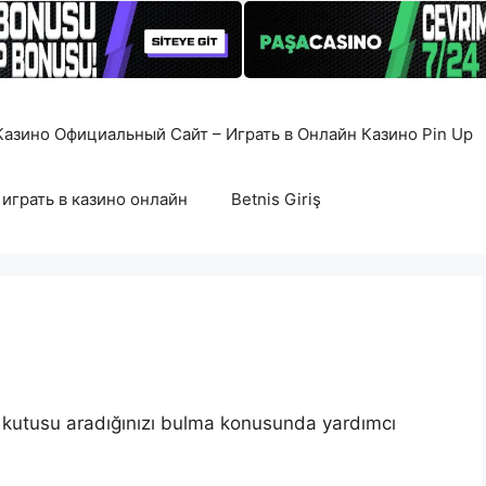
Казино Официальный Сайт – Играть в Онлайн Казино Pin Up
 играть в казино онлайн
Betnis Giriş
 kutusu aradığınızı bulma konusunda yardımcı