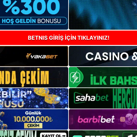
BETNIS GİRİŞ İÇİN TIKLAYINIZ!