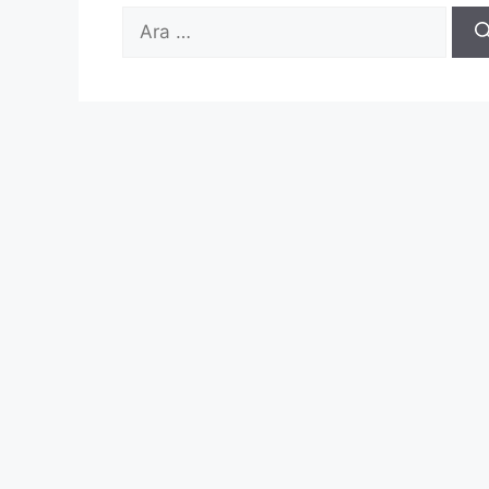
için
ara