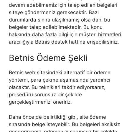
devam edebilmemiz için talep edilen belgeleri
siteye göndermeniz gerekecektir. Bazı
durumlarda sınıra ulaşılmamış olsa dahi bu
belgeler talep edilebilmektedir. Bu konu
hakkında daha fazla bilgi için müşteri hizmetleri
aracılığıyla Betnis destek hattına erişebilirsiniz.
Betnis Ödeme Şekli
Betnis web sitesindeki alternatif bir ödeme
yöntemi, para çekme aşamasında yardımcı
olacaktır. Bu teknikleri takdir ediyorsanız,
prosedürü sorunsuz bir şekilde
gerçekleştirmenizi öneririz.
Daha önce de belirtildiği gibi, site ödeme
sırasında belge isteyebilir. Bu belgeleri eksiksiz
gönderirseniz, ödemenizi sorunsuz bir şekilde