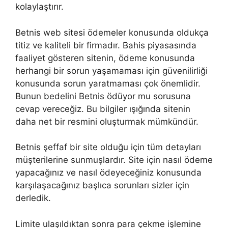
kolaylaştırır.
Betnis web sitesi ödemeler konusunda oldukça
titiz ve kaliteli bir firmadır. Bahis piyasasında
faaliyet gösteren sitenin, ödeme konusunda
herhangi bir sorun yaşamaması için güvenilirliği
konusunda sorun yaratmaması çok önemlidir.
Bunun bedelini Betnis ödüyor mu sorusuna
cevap vereceğiz. Bu bilgiler ışığında sitenin
daha net bir resmini oluşturmak mümkündür.
Betnis şeffaf bir site olduğu için tüm detayları
müşterilerine sunmuşlardır. Site için nasıl ödeme
yapacağınız ve nasıl ödeyeceğiniz konusunda
karşılaşacağınız başlıca sorunları sizler için
derledik.
Limite ulaşıldıktan sonra para çekme işlemine