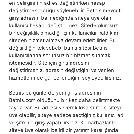
en belirgininin adres değiştirirken hesap
değiştirmek olduğu söylenebilir. Betnis mevcut
giriş adresini belirlediğinde siteye üye olan
kullanıcı hesabı değiştirilmez. Sitede olumsuz
bir değişiklik olmadığı için kullanıcılar kaldıkları
siteden hizmet almaya devam edebilirler. Bu
değişikliğin tek sebebi bahis sitesi Betnis
kullanıcılarına sorunsuz bir hizmet sunmak
istemesidir. Site için giriş adresini
değiştirirseniz, adresin değiştiğini ve verilen
hizmetlerin de güncellendiğini söyleyebilirsiniz.
Betnis bu günlerde yeni giriş adresinin
Betnis.com olduğunu bir kez daha belirtmekte
fayda var. Bu adresi seçerek kısa sürede siteye
üye olabilir, siteye sadece seçtiğiniz kullanıcı adı
ve şifre ile giriş yapabilirsiniz. Kumarbazlar bu
siteye üye olarak belirli bir yatırım karşılığında