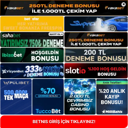
×
BETNIS GİRİŞ İÇİN TIKLAYINIZ!