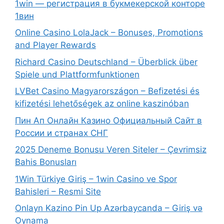
1win — регистрация в букмекерской конторе
1вин
Online Casino LolaJack – Bonuses, Promotions
and Player Rewards
Richard Casino Deutschland – Überblick über
Spiele und Plattformfunktionen
LVBet Casino Magyarországon – Befizetési és
kifizetési lehetőségek az online kaszinóban
Пин Ап Онлайн Казино Официальный Сайт в
России и странах СНГ
2025 Deneme Bonusu Veren Siteler – Çevrimsiz
Bahis Bonusları
1Win Türkiye Giriş – 1win Casino ve Spor
Bahisleri – Resmi Site
Onlayn Kazino Pin Up Azərbaycanda – Giriş və
Oynama