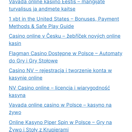
Vavada online kasiino Eestis – mängijate
turvalisus ja andmete kaitse
1 xbt in the United States – Bonuses, Payment
Methods & Safe Play Guide
Casino online v Česku – žebříček nových online
kasin
Flagman Casino Dostępne w Polsce – Automaty
do Gry i Gry Stołowe
Casino NV – rejestracja i tworzenie konta w
kasynie online
NV Casino online – licencja i wiarygodność
kasyna
Vavada online casino w Polsce – kasyno na
żywo
Online Kasyno Piper Spin w Polsce – Gry na
Żywo i Stoły z Krupierami