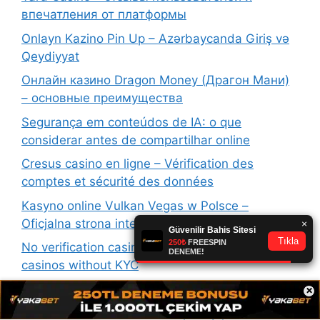
впечатления от платформы
Onlayn Kazino Pin Up – Azərbaycanda Giriş və
Qeydiyyat
Онлайн казино Dragon Money (Драгон Мани)
– основные преимущества
Segurança em conteúdos de IA: o que
considerar antes de compartilhar online
Cresus casino en ligne – Vérification des
comptes et sécurité des données
Kasyno online Vulkan Vegas w Polsce –
Oficjalna strona internetowa
No verification casino – security and risks of
casinos without KYC
7к казино игровые автоматы онлайн
×
TotalCasino w Polsce – Kompletny przewodnik