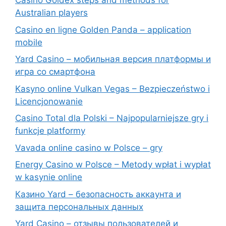
Casino Goldex steps and methods for
Australian players
Casino en ligne Golden Panda – application
mobile
Yard Casino – мобильная версия платформы и
игра со смартфона
Kasyno online Vulkan Vegas – Bezpieczeństwo i
Licencjonowanie
Casino Total dla Polski – Najpopularniejsze gry i
funkcje platformy
Vavada online casino w Polsce – gry
Energy Casino w Polsce – Metody wpłat i wypłat
w kasynie online
Казино Yard – безопасность аккаунта и
защита персональных данных
Yard Casino – отзывы пользователей и