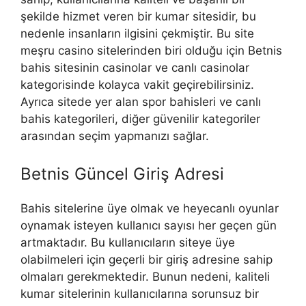
şekilde hizmet veren bir kumar sitesidir, bu
nedenle insanların ilgisini çekmiştir. Bu site
meşru casino sitelerinden biri olduğu için Betnis
bahis sitesinin casinolar ve canlı casinolar
kategorisinde kolayca vakit geçirebilirsiniz.
Ayrıca sitede yer alan spor bahisleri ve canlı
bahis kategorileri, diğer güvenilir kategoriler
arasından seçim yapmanızı sağlar.
Betnis Güncel Giriş Adresi
Bahis sitelerine üye olmak ve heyecanlı oyunlar
oynamak isteyen kullanıcı sayısı her geçen gün
artmaktadır. Bu kullanıcıların siteye üye
olabilmeleri için geçerli bir giriş adresine sahip
olmaları gerekmektedir. Bunun nedeni, kaliteli
kumar sitelerinin kullanıcılarına sorunsuz bir