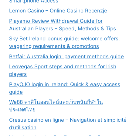
Smartphone Access
Lemon Casino – Online Casino Recenzje
Playamo Review Withdrawal Guide for
Australian Players – Speed, Methods & Tips
Sky Bet Ireland bonus guide: welcome offers,
wagering requirements & promotions
Betfair Australia login: payment methods guide
Leovegas Sport steps and methods for Irish
players
PlayOJO login in Ireland: Quick & easy access
guide
We88 คาสิโนออนไลน์และเว็บพนันกีฬาใน
ประเทศไทย
Cresus casino en ligne – Navigation et simplicité
d’utilisation