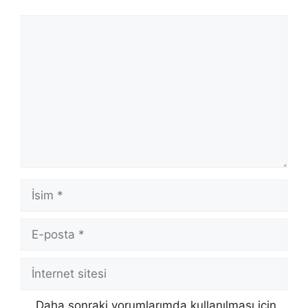
Yorum
İsim
E-
posta
İnternet
sitesi
Daha sonraki yorumlarımda kullanılması için