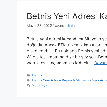
Betnis Yeni Adresi K
Mayıs 28, 2022
Yazarı:
admin
Betnis yeni adresi kapandı mı Siteye eriş
doğaldır. Ancak BTK, ülkemiz kanunlarının
bloke edebilir. Bu noktada Betnis yeni adre
Web sitesi kapatma diye bir şey yok. Betn
web sitesini açamamak ciddi bir …
Devam
Kategoriler
Betnis
Etiketler
Betnis Yeni Adresi Kapandı Mı
,
Betnis Yeni Adr
Yorum yap