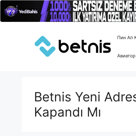
İçeriğe
atla
Пин Ап 
Авиатор
Betnis Yeni Adre
Kapandı Mı