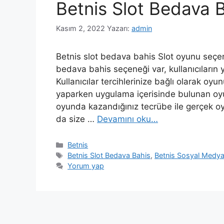
Betnis Slot Bedava 
Kasım 2, 2022
Yazarı:
admin
Betnis slot bedava bahis Slot oyunu seçen
bedava bahis seçeneği var, kullanıcıların
Kullanıcılar tercihlerinize bağlı olarak oy
yaparken uygulama içerisinde bulunan oyu
oyunda kazandığınız tecrübe ile gerçek oy
da size …
Devamını oku…
Kategoriler
Betnis
Etiketler
Betnis Slot Bedava Bahis
,
Betnis Sosyal Medya 
Yorum yap