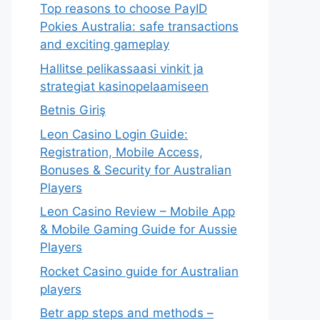
Top reasons to choose PayID
Pokies Australia: safe transactions
and exciting gameplay
Hallitse pelikassaasi vinkit ja
strategiat kasinopelaamiseen
Betnis Giriş
Leon Casino Login Guide:
Registration, Mobile Access,
Bonuses & Security for Australian
Players
Leon Casino Review – Mobile App
& Mobile Gaming Guide for Aussie
Players
Rocket Casino guide for Australian
players
Betr app steps and methods –