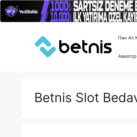
İçeriğe
atla
Пин Ап 
Авиатор
Betnis Slot Beda