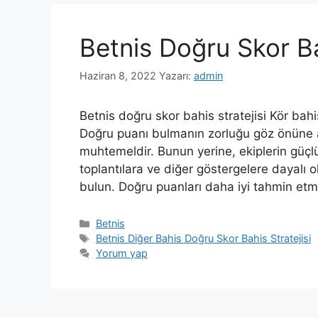
Betnis Doğru Skor Ba
Haziran 8, 2022
Yazarı:
admin
Betnis doğru skor bahis stratejisi Kör ba
Doğru puanı bulmanın zorluğu göz önüne al
muhtemeldir. Bunun yerine, ekiplerin güçl
toplantılara ve diğer göstergelere dayalı o
bulun. Doğru puanları daha iyi tahmin etm
Kategoriler
Betnis
Etiketler
Betnis Diğer Bahis Doğru Skor Bahis Stratejisi
Yorum yap