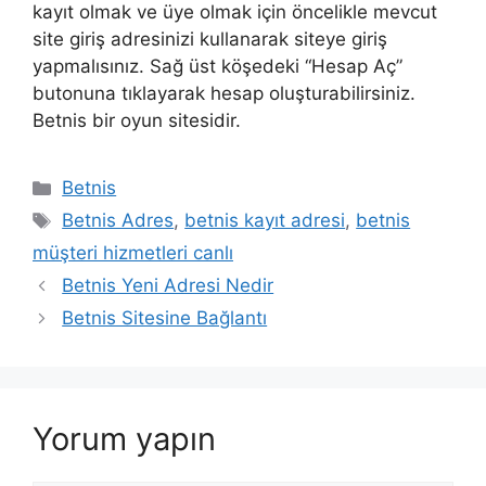
kayıt olmak ve üye olmak için öncelikle mevcut
site giriş adresinizi kullanarak siteye giriş
yapmalısınız. Sağ üst köşedeki “Hesap Aç”
butonuna tıklayarak hesap oluşturabilirsiniz.
Betnis bir oyun sitesidir.
Kategoriler
Betnis
Etiketler
Betnis Adres
,
betnis kayıt adresi
,
betnis
müşteri hizmetleri canlı
Yazı
Betnis Yeni Adresi Nedir
dolaşımı
Betnis Sitesine Bağlantı
Yorum yapın