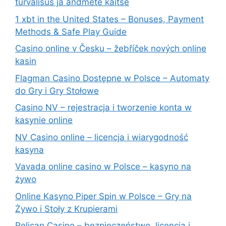
turvalisus ja andmete kaitse
1 xbt in the United States – Bonuses, Payment
Methods & Safe Play Guide
Casino online v Česku – žebříček nových online
kasin
Flagman Casino Dostępne w Polsce – Automaty
do Gry i Gry Stołowe
Casino NV – rejestracja i tworzenie konta w
kasynie online
NV Casino online – licencja i wiarygodność
kasyna
Vavada online casino w Polsce – kasyno na
żywo
Online Kasyno Piper Spin w Polsce – Gry na
Żywo i Stoły z Krupierami
Pelican Casino – bezpieczeństwo, licencja i