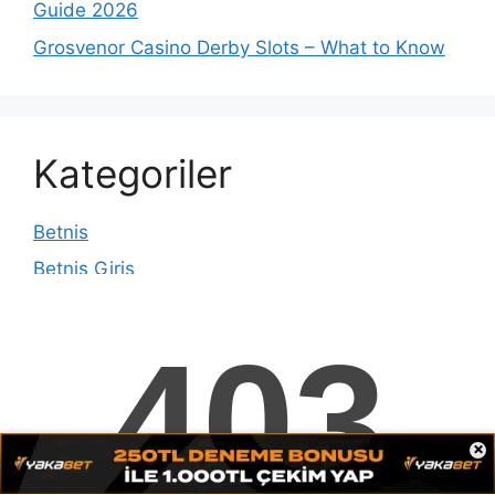
Guide 2026
Grosvenor Casino Derby Slots – What to Know
Kategoriler
Betnis
Betnis Giriş
public
Etiket Bulutu
×
bahis sitesi betnis
Betnis
betnis abonelik i̇ptali