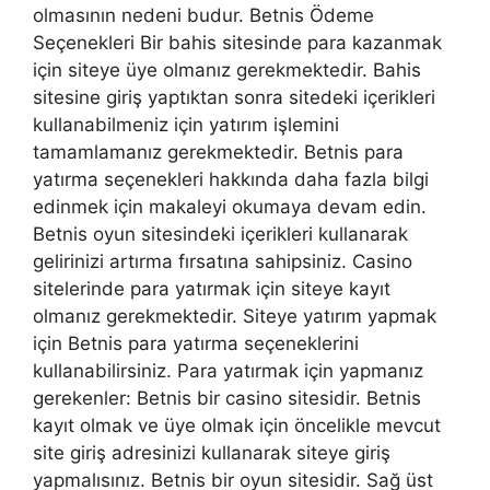
olmasının nedeni budur. Betnis Ödeme
Seçenekleri Bir bahis sitesinde para kazanmak
için siteye üye olmanız gerekmektedir. Bahis
sitesine giriş yaptıktan sonra sitedeki içerikleri
kullanabilmeniz için yatırım işlemini
tamamlamanız gerekmektedir. Betnis para
yatırma seçenekleri hakkında daha fazla bilgi
edinmek için makaleyi okumaya devam edin.
Betnis oyun sitesindeki içerikleri kullanarak
gelirinizi artırma fırsatına sahipsiniz. Casino
sitelerinde para yatırmak için siteye kayıt
olmanız gerekmektedir. Siteye yatırım yapmak
için Betnis para yatırma seçeneklerini
kullanabilirsiniz. Para yatırmak için yapmanız
gerekenler: Betnis bir casino sitesidir. Betnis
kayıt olmak ve üye olmak için öncelikle mevcut
site giriş adresinizi kullanarak siteye giriş
yapmalısınız. Betnis bir oyun sitesidir. Sağ üst