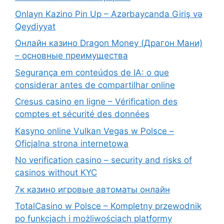
Onlayn Kazino Pin Up – Azərbaycanda Giriş və
Qeydiyyat
Онлайн казино Dragon Money (Драгон Мани)
– основные преимущества
Segurança em conteúdos de IA: o que
considerar antes de compartilhar online
Cresus casino en ligne – Vérification des
comptes et sécurité des données
Kasyno online Vulkan Vegas w Polsce –
Oficjalna strona internetowa
No verification casino – security and risks of
casinos without KYC
7к казино игровые автоматы онлайн
TotalCasino w Polsce – Kompletny przewodnik
po funkcjach i możliwościach platformy