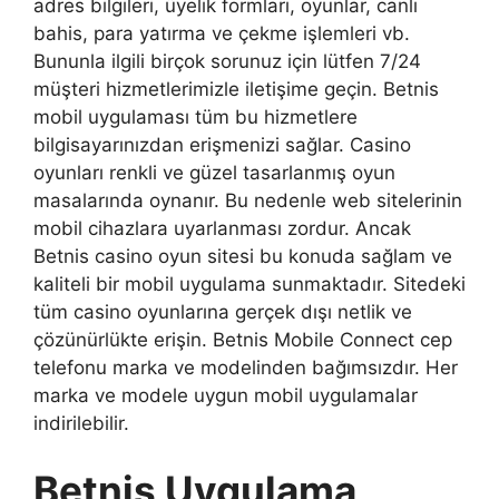
adres bilgileri, üyelik formları, oyunlar, canlı
bahis, para yatırma ve çekme işlemleri vb.
Bununla ilgili birçok sorunuz için lütfen 7/24
müşteri hizmetlerimizle iletişime geçin. Betnis
mobil uygulaması tüm bu hizmetlere
bilgisayarınızdan erişmenizi sağlar. Casino
oyunları renkli ve güzel tasarlanmış oyun
masalarında oynanır. Bu nedenle web sitelerinin
mobil cihazlara uyarlanması zordur. Ancak
Betnis casino oyun sitesi bu konuda sağlam ve
kaliteli bir mobil uygulama sunmaktadır. Sitedeki
tüm casino oyunlarına gerçek dışı netlik ve
çözünürlükte erişin. Betnis Mobile Connect cep
telefonu marka ve modelinden bağımsızdır. Her
marka ve modele uygun mobil uygulamalar
indirilebilir.
Betnis Uygulama