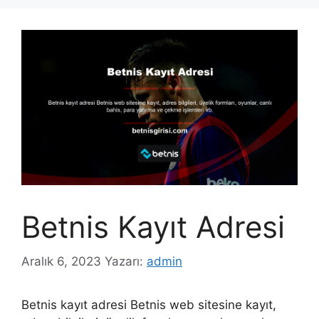
Betnis Kayıt Adresi
Aralık 6, 2023
Yazarı:
admin
Betnis kayıt adresi Betnis web sitesine kayıt,