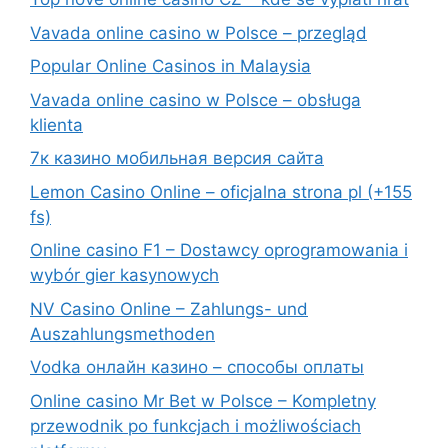
Vavada online casino w Polsce – przegląd
Popular Online Casinos in Malaysia
Vavada online casino w Polsce – obsługa
klienta
7к казино мобильная версия сайта
Lemon Casino Online – oficjalna strona pl (+155
fs)
Online casino F1 – Dostawcy oprogramowania i
wybór gier kasynowych
NV Casino Online – Zahlungs- und
Auszahlungsmethoden
Vodka онлайн казино – способы оплаты
Online casino Mr Bet w Polsce – Kompletny
przewodnik po funkcjach i możliwościach