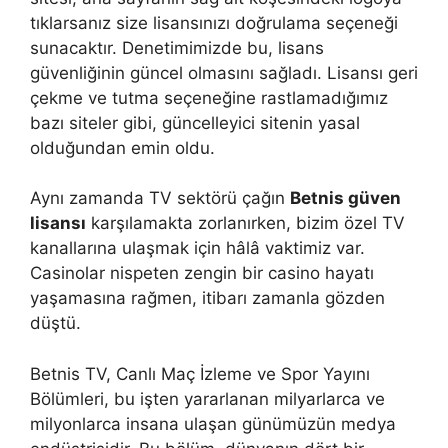
tıklarsanız size lisansınızı doğrulama seçeneği
sunacaktır. Denetimimizde bu, lisans
güvenliğinin güncel olmasını sağladı. Lisansı geri
çekme ve tutma seçeneğine rastlamadığımız
bazı siteler gibi, güncelleyici sitenin yasal
olduğundan emin oldu.
Aynı zamanda TV sektörü çağın
Betnis güven
lisansı
karşılamakta zorlanırken, bizim özel TV
kanallarına ulaşmak için hâlâ vaktimiz var.
Casinolar nispeten zengin bir casino hayatı
yaşamasına rağmen, itibarı zamanla gözden
düştü.
Betnis TV, Canlı Maç İzleme ve Spor Yayını
Bölümleri, bu işten yararlanan milyarlarca ve
milyonlarca insana ulaşan günümüzün medya