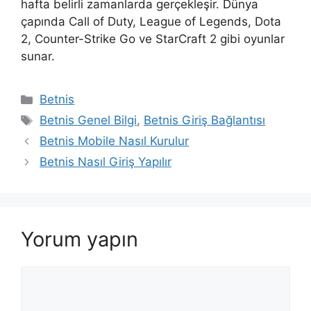
hafta belirli zamanlarda gerçekleşir. Dünya
çapında Call of Duty, League of Legends, Dota
2, Counter-Strike Go ve StarCraft 2 gibi oyunlar
sunar.
Kategoriler
Betnis
Etiketler
Betnis Genel Bilgi
,
Betnis Giriş Bağlantısı
Yazı
Betnis Mobile Nasıl Kurulur
dolaşımı
Betnis Nasıl Giriş Yapılır
Yorum yapın
Yorum