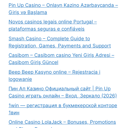
Pin Up Casino – Onlayn Kazino Azərbaycanda –
Giriş və Başlama
Novos casinos legais online Portugal –
plataformas seguras e confiáveis
Smash Casino – Complete Guide to
Registration, Games, Payments and Support
Casibom – Casibom casino Yeni Giriş Adresi –
Casibom Giriş Güncel
Beep Beep Kasyno online – Rejestracja i
logowanie
Пин Ап Казино Официальный сайт | Pin Up
Casino играть онлайн – Вход, Зеркало (2026)
1win — регистрация в букмекерской конторе
1вин
Online Casino LolaJack – Bonuses, Promotions