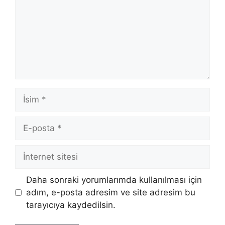
İsim
E-
posta
İnternet
sitesi
Daha sonraki yorumlarımda kullanılması için
adım, e-posta adresim ve site adresim bu
tarayıcıya kaydedilsin.