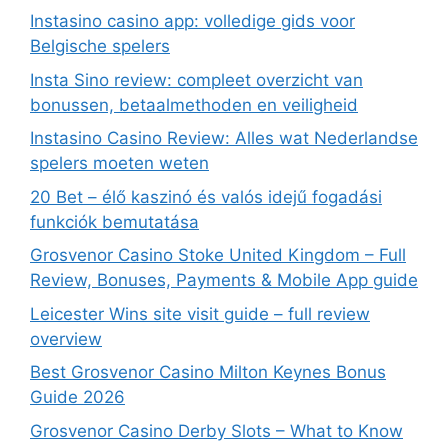
Instasino casino app: volledige gids voor
Belgische spelers
Insta Sino review: compleet overzicht van
bonussen, betaalmethoden en veiligheid
Instasino Casino Review: Alles wat Nederlandse
spelers moeten weten
20 Bet – élő kaszinó és valós idejű fogadási
funkciók bemutatása
Grosvenor Casino Stoke United Kingdom – Full
Review, Bonuses, Payments & Mobile App guide
Leicester Wins site visit guide – full review
overview
Best Grosvenor Casino Milton Keynes Bonus
Guide 2026
Grosvenor Casino Derby Slots – What to Know