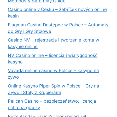
Methods & Safe Play Guide
Casino online v Česku – žebříček nových online
kasin
Flagman Casino Dostępne w Polsce – Automaty
do Gry i Gry Stołowe
Casino NV – rejestracja i tworzenie konta w
kasynie online
NV Casino online – licencja i wiarygodność
kasyna
Vavada online casino w Polsce – kasyno na
żywo
Online Kasyno Piper Spin w Polsce – Gry na
Żywo i Stoły z Krupierami
Pelican Casino – bezpieczeństwo, licencja i
ochrona graczy
Buitenlandse casino’s voor spelers uit