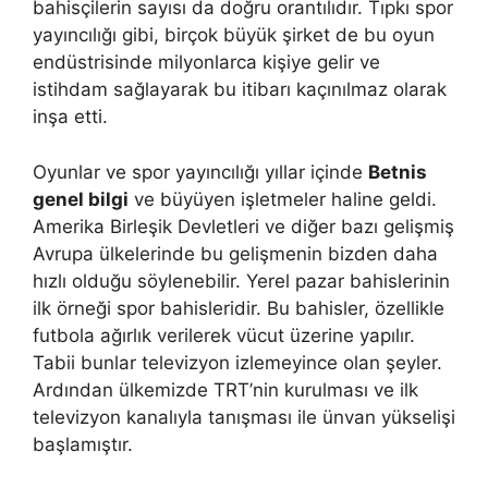
bahisçilerin sayısı da doğru orantılıdır. Tıpkı spor
yayıncılığı gibi, birçok büyük şirket de bu oyun
endüstrisinde milyonlarca kişiye gelir ve
istihdam sağlayarak bu itibarı kaçınılmaz olarak
inşa etti.
Oyunlar ve spor yayıncılığı yıllar içinde
Betnis
genel bilgi
ve büyüyen işletmeler haline geldi.
Amerika Birleşik Devletleri ve diğer bazı gelişmiş
Avrupa ülkelerinde bu gelişmenin bizden daha
hızlı olduğu söylenebilir. Yerel pazar bahislerinin
ilk örneği spor bahisleridir. Bu bahisler, özellikle
futbola ağırlık verilerek vücut üzerine yapılır.
Tabii bunlar televizyon izlemeyince olan şeyler.
Ardından ülkemizde TRT’nin kurulması ve ilk
televizyon kanalıyla tanışması ile ünvan yükselişi
başlamıştır.