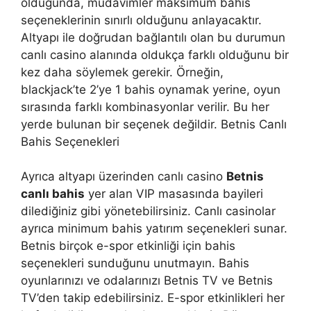
olduğunda, müdavimler maksimum bahis
seçeneklerinin sınırlı olduğunu anlayacaktır.
Altyapı ile doğrudan bağlantılı olan bu durumun
canlı casino alanında oldukça farklı olduğunu bir
kez daha söylemek gerekir. Örneğin,
blackjack’te 2’ye 1 bahis oynamak yerine, oyun
sırasında farklı kombinasyonlar verilir. Bu her
yerde bulunan bir seçenek değildir. Betnis Canlı
Bahis Seçenekleri
Ayrıca altyapı üzerinden canlı casino
Betnis
canlı bahis
yer alan VIP masasında bayileri
dilediğiniz gibi yönetebilirsiniz. Canlı casinolar
ayrıca minimum bahis yatırım seçenekleri sunar.
Betnis birçok e-spor etkinliği için bahis
seçenekleri sunduğunu unutmayın. Bahis
oyunlarınızı ve odalarınızı Betnis TV ve Betnis
TV’den takip edebilirsiniz. E-spor etkinlikleri her