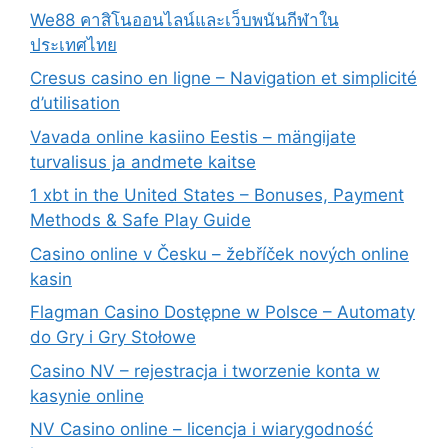
We88 คาสิโนออนไลน์และเว็บพนันกีฬาใน
ประเทศไทย
Cresus casino en ligne – Navigation et simplicité
d’utilisation
Vavada online kasiino Eestis – mängijate
turvalisus ja andmete kaitse
1 xbt in the United States – Bonuses, Payment
Methods & Safe Play Guide
Casino online v Česku – žebříček nových online
kasin
Flagman Casino Dostępne w Polsce – Automaty
do Gry i Gry Stołowe
Casino NV – rejestracja i tworzenie konta w
kasynie online
NV Casino online – licencja i wiarygodność