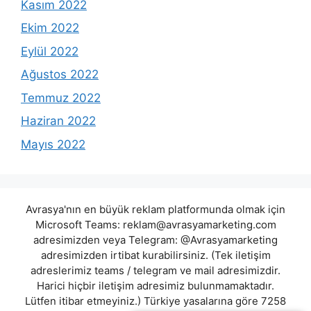
Kasım 2022
Ekim 2022
Eylül 2022
Ağustos 2022
Temmuz 2022
Haziran 2022
Mayıs 2022
Avrasya'nın en büyük reklam platformunda olmak için
Microsoft Teams:
reklam@avrasyamarketing.com
adresimizden veya Telegram: @Avrasyamarketing
adresimizden irtibat kurabilirsiniz. (Tek iletişim
adreslerimiz teams / telegram ve mail adresimizdir.
Harici hiçbir iletişim adresimiz bulunmamaktadır.
Lütfen itibar etmeyiniz.) Türkiye yasalarına göre 7258