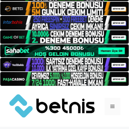
İçeriğe
atla
Menü