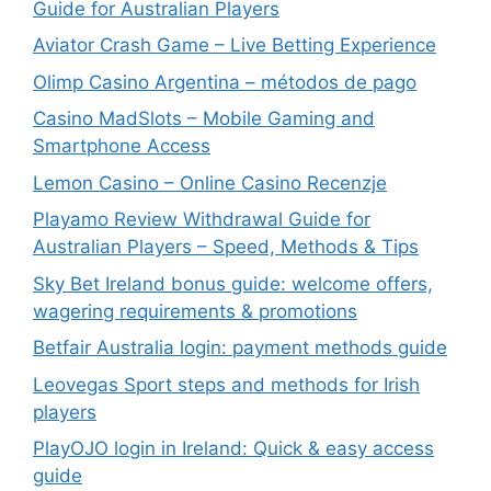
Guide for Australian Players
Aviator Crash Game – Live Betting Experience
Olimp Casino Argentina – métodos de pago
Casino MadSlots – Mobile Gaming and
Smartphone Access
Lemon Casino – Online Casino Recenzje
Playamo Review Withdrawal Guide for
Australian Players – Speed, Methods & Tips
Sky Bet Ireland bonus guide: welcome offers,
wagering requirements & promotions
Betfair Australia login: payment methods guide
Leovegas Sport steps and methods for Irish
players
PlayOJO login in Ireland: Quick & easy access
guide