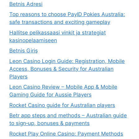
Betnis Adresi
Top reasons to choose PayID Pokies Australia:
safe transactions and exciting gameplay
Hallitse pelikassaasi vinkit ja strategiat
kasinopelaamiseen
Betnis Giriş
Leon Casino Login Guide: Registration, Mobile
Access, Bonuses & Security for Australian
Players
Leon Casino Review – Mobile App & Mobile
Gaming Guide for Aussie Players
Rocket Casino guide for Australian players
Betr app steps and methods – Australian guide
to sign‑up, bonuses & payments
Rocket Play Online Casino: Payment Methods