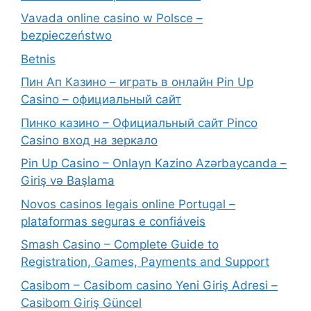
Vavada online casino w Polsce –
bezpieczeństwo
Betnis
Пин Ап Казино – играть в онлайн Pin Up
Casino – официальный сайт
Пинко казино – Официальный сайт Pinco
Casino вход на зеркало
Pin Up Casino – Onlayn Kazino Azərbaycanda –
Giriş və Başlama
Novos casinos legais online Portugal –
plataformas seguras e confiáveis
Smash Casino – Complete Guide to
Registration, Games, Payments and Support
Casibom – Casibom casino Yeni Giriş Adresi –
Casibom Giriş Güncel