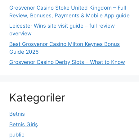
Grosvenor Casino Stoke United Kingdom – Full
Review, Bonuses, Payments & Mobile App guide
Leicester Wins site visit guide – full review
overview
Best Grosvenor Casino Milton Keynes Bonus
Guide 2026
Grosvenor Casino Derby Slots – What to Know
Kategoriler
Betnis
Betnis Giriş
public