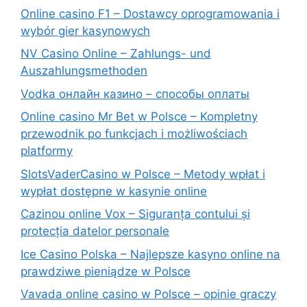
Online casino F1 – Dostawcy oprogramowania i
wybór gier kasynowych
NV Casino Online – Zahlungs- und
Auszahlungsmethoden
Vodka онлайн казино – способы оплаты
Online casino Mr Bet w Polsce – Kompletny
przewodnik po funkcjach i możliwościach
platformy
SlotsVaderCasino w Polsce – Metody wpłat i
wypłat dostępne w kasynie online
Cazinou online Vox – Siguranța contului și
protecția datelor personale
Ice Casino Polska – Najlepsze kasyno online na
prawdziwe pieniądze w Polsce
Vavada online casino w Polsce – opinie graczy