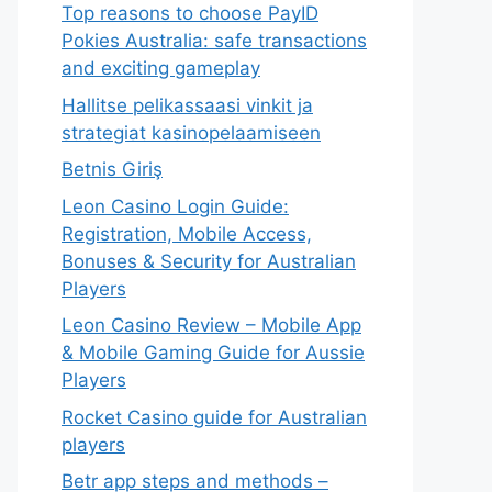
Top reasons to choose PayID
Pokies Australia: safe transactions
and exciting gameplay
Hallitse pelikassaasi vinkit ja
strategiat kasinopelaamiseen
Betnis Giriş
Leon Casino Login Guide:
Registration, Mobile Access,
Bonuses & Security for Australian
Players
Leon Casino Review – Mobile App
& Mobile Gaming Guide for Aussie
Players
Rocket Casino guide for Australian
players
Betr app steps and methods –