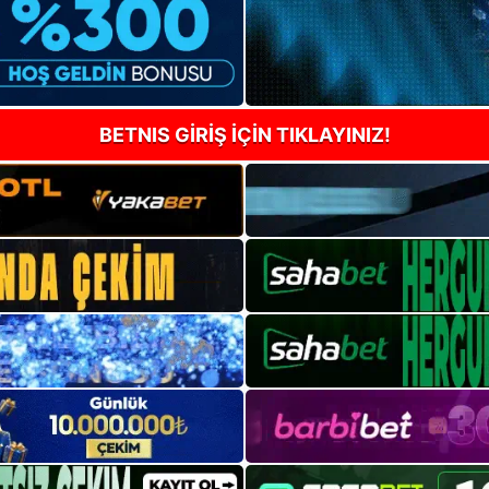
BETNIS GİRİŞ İÇİN TIKLAYINIZ!