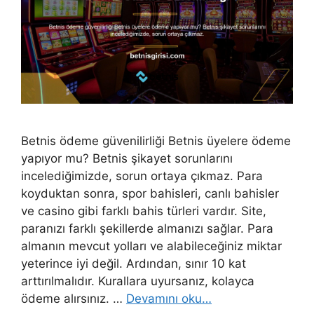
Betnis ödeme güvenilirliği Betnis üyelere ödeme
yapıyor mu? Betnis şikayet sorunlarını
incelediğimizde, sorun ortaya çıkmaz. Para
koyduktan sonra, spor bahisleri, canlı bahisler
ve casino gibi farklı bahis türleri vardır. Site,
paranızı farklı şekillerde almanızı sağlar. Para
almanın mevcut yolları ve alabileceğiniz miktar
yeterince iyi değil. Ardından, sınır 10 kat
arttırılmalıdır. Kurallara uyursanız, kolayca
ödeme alırsınız. …
Devamını oku…