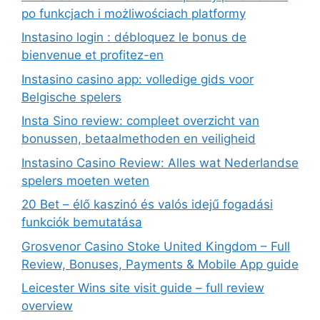
po funkcjach i możliwościach platformy
Instasino login : débloquez le bonus de
bienvenue et profitez-en
Instasino casino app: volledige gids voor
Belgische spelers
Insta Sino review: compleet overzicht van
bonussen, betaalmethoden en veiligheid
Instasino Casino Review: Alles wat Nederlandse
spelers moeten weten
20 Bet – élő kaszinó és valós idejű fogadási
funkciók bemutatása
Grosvenor Casino Stoke United Kingdom – Full
Review, Bonuses, Payments & Mobile App guide
Leicester Wins site visit guide – full review
overview