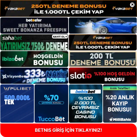
×
BETNIS GİRİŞ İÇİN TIKLAYINIZ!