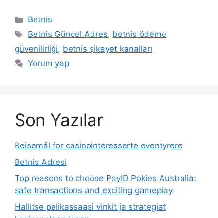
Kategoriler
Betnis
Etiketler
Betnis Güncel Adres
,
betnis ödeme
güvenilirliği
,
betnis şikayet kanalları
Yorum yap
Son Yazılar
Reisemål for casinointeresserte eventyrere
Betnis Adresi
Top reasons to choose PayID Pokies Australia:
safe transactions and exciting gameplay
Hallitse pelikassaasi vinkit ja strategiat