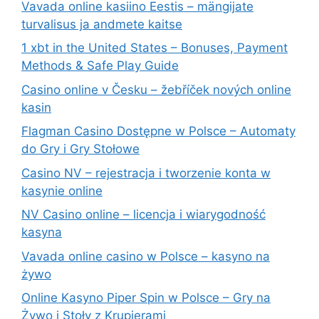
Vavada online kasiino Eestis – mängijate
turvalisus ja andmete kaitse
1 xbt in the United States – Bonuses, Payment
Methods & Safe Play Guide
Casino online v Česku – žebříček nových online
kasin
Flagman Casino Dostępne w Polsce – Automaty
do Gry i Gry Stołowe
Casino NV – rejestracja i tworzenie konta w
kasynie online
NV Casino online – licencja i wiarygodność
kasyna
Vavada online casino w Polsce – kasyno na
żywo
Online Kasyno Piper Spin w Polsce – Gry na
Żywo i Stoły z Krupierami