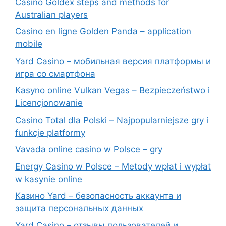
Casino Goldex steps and methods for
Australian players
Casino en ligne Golden Panda – application
mobile
Yard Casino – мобильная версия платформы и
игра со смартфона
Kasyno online Vulkan Vegas – Bezpieczeństwo i
Licencjonowanie
Casino Total dla Polski – Najpopularniejsze gry i
funkcje platformy
Vavada online casino w Polsce – gry
Energy Casino w Polsce – Metody wpłat i wypłat
w kasynie online
Казино Yard – безопасность аккаунта и
защита персональных данных
Yard Casino – отзывы пользователей и