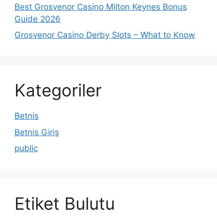
Best Grosvenor Casino Milton Keynes Bonus
Guide 2026
Grosvenor Casino Derby Slots – What to Know
Kategoriler
Betnis
Betnis Giriş
public
Etiket Bulutu