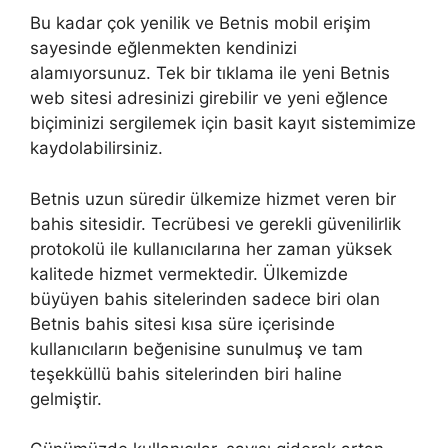
Bu kadar çok yenilik ve Betnis mobil erişim
sayesinde eğlenmekten kendinizi
alamıyorsunuz. Tek bir tıklama ile yeni Betnis
web sitesi adresinizi girebilir ve yeni eğlence
biçiminizi sergilemek için basit kayıt sistemimize
kaydolabilirsiniz.
Betnis uzun süredir ülkemize hizmet veren bir
bahis sitesidir. Tecrübesi ve gerekli güvenilirlik
protokolü ile kullanıcılarına her zaman yüksek
kalitede hizmet vermektedir. Ülkemizde
büyüyen bahis sitelerinden sadece biri olan
Betnis bahis sitesi kısa süre içerisinde
kullanıcıların beğenisine sunulmuş ve tam
teşekküllü bahis sitelerinden biri haline
gelmiştir.