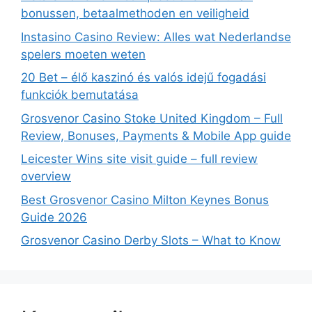
bonussen, betaalmethoden en veiligheid
Instasino Casino Review: Alles wat Nederlandse
spelers moeten weten
20 Bet – élő kaszinó és valós idejű fogadási
funkciók bemutatása
Grosvenor Casino Stoke United Kingdom – Full
Review, Bonuses, Payments & Mobile App guide
Leicester Wins site visit guide – full review
overview
Best Grosvenor Casino Milton Keynes Bonus
Guide 2026
Grosvenor Casino Derby Slots – What to Know