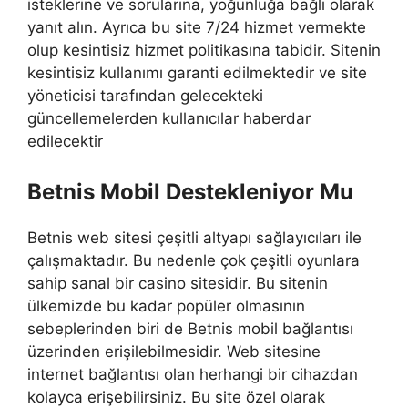
isteklerine ve sorularına, yoğunluğa bağlı olarak
yanıt alın. Ayrıca bu site 7/24 hizmet vermekte
olup kesintisiz hizmet politikasına tabidir. Sitenin
kesintisiz kullanımı garanti edilmektedir ve site
yöneticisi tarafından gelecekteki
güncellemelerden kullanıcılar haberdar
edilecektir
Betnis Mobil Destekleniyor Mu
Betnis web sitesi çeşitli altyapı sağlayıcıları ile
çalışmaktadır. Bu nedenle çok çeşitli oyunlara
sahip sanal bir casino sitesidir. Bu sitenin
ülkemizde bu kadar popüler olmasının
sebeplerinden biri de Betnis mobil bağlantısı
üzerinden erişilebilmesidir. Web sitesine
internet bağlantısı olan herhangi bir cihazdan
kolayca erişebilirsiniz. Bu site özel olarak