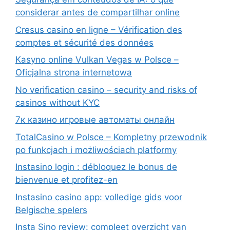
considerar antes de compartilhar online
Cresus casino en ligne – Vérification des
comptes et sécurité des données
Kasyno online Vulkan Vegas w Polsce –
Oficjalna strona internetowa
No verification casino – security and risks of
casinos without KYC
7к казино игровые автоматы онлайн
TotalCasino w Polsce – Kompletny przewodnik
po funkcjach i możliwościach platformy
Instasino login : débloquez le bonus de
bienvenue et profitez-en
Instasino casino app: volledige gids voor
Belgische spelers
Insta Sino review: compleet overzicht van