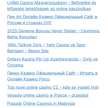
LVBet Casino Magyarországon – Befizetési és
kifizetési lehetőségek az online kaszinóban
Пин Ап Онлайн Казино Официальный Сайт в
России и странах СНГ
2025 Deneme Bonusu Veren Siteler – Çevrimsiz
Bahis Bonusları
1Win Türkiye Giriş – 1win Casino ve Spor
Bahisleri – Resmi Site
Onlayn Kazino Pin Up Azərbaycanda – Giriş və
Oynama
Пинко Казино Официальный Сайт – Играть в
Онлайн Казино Pinco
Top nové online casino CZ – kde se vyplatí hrát
Vavada online casino w Polsce – przegląd
Popular Online Casinos in Malaysia