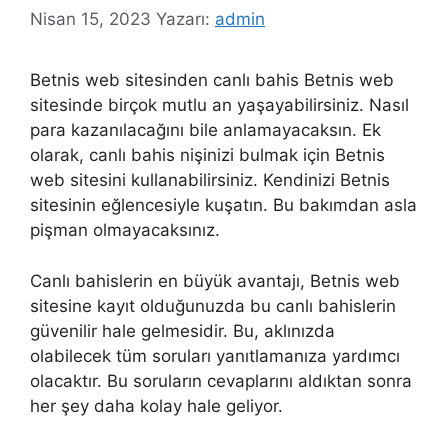
Nisan 15, 2023
Yazarı:
admin
Betnis web sitesinden canlı bahis Betnis web
sitesinde birçok mutlu an yaşayabilirsiniz. Nasıl
para kazanılacağını bile anlamayacaksın. Ek
olarak, canlı bahis nişinizi bulmak için Betnis
web sitesini kullanabilirsiniz. Kendinizi Betnis
sitesinin eğlencesiyle kuşatın. Bu bakımdan asla
pişman olmayacaksınız.
Canlı bahislerin en büyük avantajı, Betnis web
sitesine kayıt olduğunuzda bu canlı bahislerin
güvenilir hale gelmesidir. Bu, aklınızda
olabilecek tüm soruları yanıtlamanıza yardımcı
olacaktır. Bu soruların cevaplarını aldıktan sonra
her şey daha kolay hale geliyor.