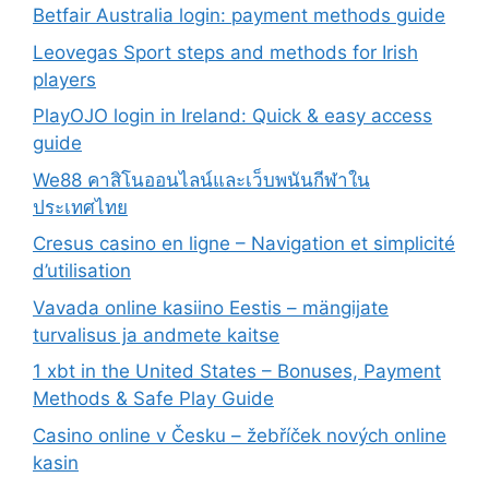
Betfair Australia login: payment methods guide
Leovegas Sport steps and methods for Irish
players
PlayOJO login in Ireland: Quick & easy access
guide
We88 คาสิโนออนไลน์และเว็บพนันกีฬาใน
ประเทศไทย
Cresus casino en ligne – Navigation et simplicité
d’utilisation
Vavada online kasiino Eestis – mängijate
turvalisus ja andmete kaitse
1 xbt in the United States – Bonuses, Payment
Methods & Safe Play Guide
Casino online v Česku – žebříček nových online
kasin