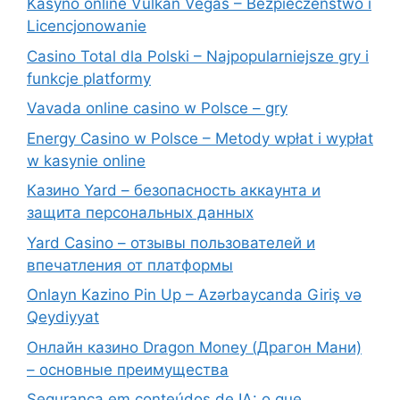
Kasyno online Vulkan Vegas – Bezpieczeństwo i
Licencjonowanie
Casino Total dla Polski – Najpopularniejsze gry i
funkcje platformy
Vavada online casino w Polsce – gry
Energy Casino w Polsce – Metody wpłat i wypłat
w kasynie online
Казино Yard – безопасность аккаунта и
защита персональных данных
Yard Casino – отзывы пользователей и
впечатления от платформы
Onlayn Kazino Pin Up – Azərbaycanda Giriş və
Qeydiyyat
Онлайн казино Dragon Money (Драгон Мани)
– основные преимущества
Segurança em conteúdos de IA: o que