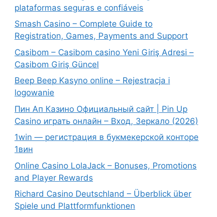
plataformas seguras e confiáveis
Smash Casino – Complete Guide to
Registration, Games, Payments and Support
Casibom – Casibom casino Yeni Giriş Adresi –
Casibom Giriş Güncel
Beep Beep Kasyno online – Rejestracja i
logowanie
Пин Ап Казино Официальный сайт | Pin Up
Casino играть онлайн – Вход, Зеркало (2026)
1win — регистрация в букмекерской конторе
1вин
Online Casino LolaJack – Bonuses, Promotions
and Player Rewards
Richard Casino Deutschland – Überblick über
Spiele und Plattformfunktionen