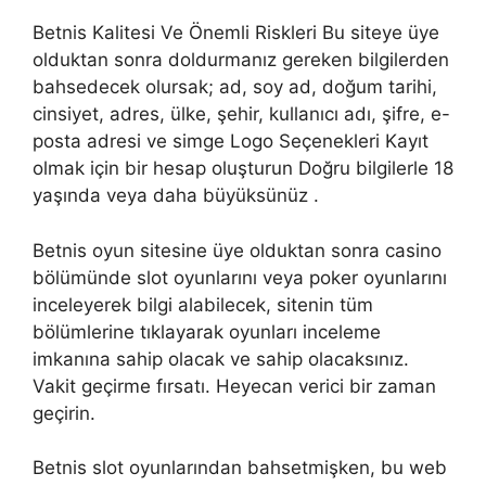
Betnis Kalitesi Ve Önemli Riskleri Bu siteye üye
olduktan sonra doldurmanız gereken bilgilerden
bahsedecek olursak; ad, soy ad, doğum tarihi,
cinsiyet, adres, ülke, şehir, kullanıcı adı, şifre, e-
posta adresi ve simge Logo Seçenekleri Kayıt
olmak için bir hesap oluşturun Doğru bilgilerle 18
yaşında veya daha büyüksünüz .
Betnis oyun sitesine üye olduktan sonra casino
bölümünde slot oyunlarını veya poker oyunlarını
inceleyerek bilgi alabilecek, sitenin tüm
bölümlerine tıklayarak oyunları inceleme
imkanına sahip olacak ve sahip olacaksınız.
Vakit geçirme fırsatı. Heyecan verici bir zaman
geçirin.
Betnis slot oyunlarından bahsetmişken, bu web