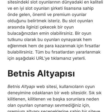
sitesindeki slot oyunlarının dünyadaki en kaliteli
ve en iyi slot oyunları şirketi lisansına sahip
önde gelen, önemli ve premium oyunlar
olduğunu belirtmek isteriz. Bu slot oyunları
arasında ilginizi çekecek bir oyun
bulacağınızdan emin olabilirsiniz. Bir oyun
tutkunu olarak bu oyunları oynayarak hem
eğlenmek hem de para kazanmak için fırsatlar
bulabilirsiniz. Tüm bu fırsatlardan yararlanmak
için aşağıdaki URL’ye tıklamanız yeterli.
Betnis Altyapısı
Betnis Altyapı
web sitesi, kullanıcıların oyun
deneyimine odaklanan bir web sitesidir. Sık sık
kilitlenen, kilitlenen ve başka sorunlara neden
olan oyunları oynamayı sevmediğiniz için,
premium altyapı seçeneklerine sahip bir siteye