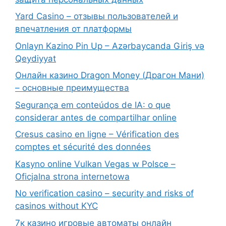
Yard Casino – отзывы пользователей и
впечатления от платформы
Onlayn Kazino Pin Up – Azərbaycanda Giriş və
Qeydiyyat
Онлайн казино Dragon Money (Драгон Мани)
– основные преимущества
Segurança em conteúdos de IA: o que
considerar antes de compartilhar online
Cresus casino en ligne – Vérification des
comptes et sécurité des données
Kasyno online Vulkan Vegas w Polsce –
Oficjalna strona internetowa
No verification casino – security and risks of
casinos without KYC
7к казино игровые автоматы онлайн