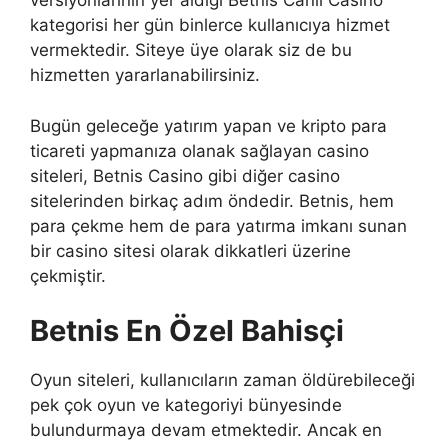
versiyonlarının yer aldığı Betnis Canlı Casino
kategorisi her gün binlerce kullanıcıya hizmet
vermektedir. Siteye üye olarak siz de bu
hizmetten yararlanabilirsiniz.
Bugün geleceğe yatırım yapan ve kripto para
ticareti yapmanıza olanak sağlayan casino
siteleri, Betnis Casino gibi diğer casino
sitelerinden birkaç adım öndedir. Betnis, hem
para çekme hem de para yatırma imkanı sunan
bir casino sitesi olarak dikkatleri üzerine
çekmiştir.
Betnis En Özel Bahisçi
Oyun siteleri, kullanıcıların zaman öldürebileceği
pek çok oyun ve kategoriyi bünyesinde
bulundurmaya devam etmektedir. Ancak en