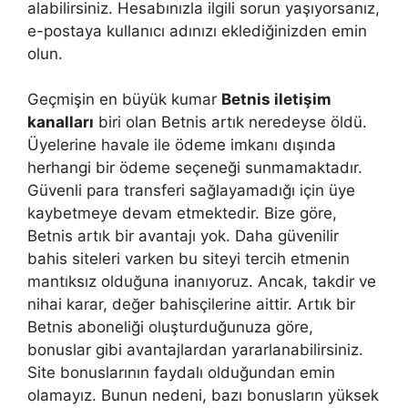
alabilirsiniz. Hesabınızla ilgili sorun yaşıyorsanız,
e-postaya kullanıcı adınızı eklediğinizden emin
olun.
Geçmişin en büyük kumar
Betnis iletişim
kanalları
biri olan Betnis artık neredeyse öldü.
Üyelerine havale ile ödeme imkanı dışında
herhangi bir ödeme seçeneği sunmamaktadır.
Güvenli para transferi sağlayamadığı için üye
kaybetmeye devam etmektedir. Bize göre,
Betnis artık bir avantajı yok. Daha güvenilir
bahis siteleri varken bu siteyi tercih etmenin
mantıksız olduğuna inanıyoruz. Ancak, takdir ve
nihai karar, değer bahisçilerine aittir. Artık bir
Betnis aboneliği oluşturduğunuza göre,
bonuslar gibi avantajlardan yararlanabilirsiniz.
Site bonuslarının faydalı olduğundan emin
olamayız. Bunun nedeni, bazı bonusların yüksek