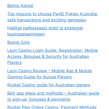
Betnis Adresi
Top reasons to choose PayID Pokies Australia:
safe transactions and exciting gameplay
Hallitse pelikassaasi vinkit ja strategiat
kasinopelaamiseen
Betnis Giriş
Leon Casino Login Guide: Registration, Mobile
Access, Bonuses & Security for Australian
Players
Leon Casino Review – Mobile App & Mobile
Gaming Guide for Aussie Players
Rocket Casino guide for Australian players
Betr app steps and methods – Australian guide
to sign‑up, bonuses & payments
Rocket Play Online Casino: Payment Methods