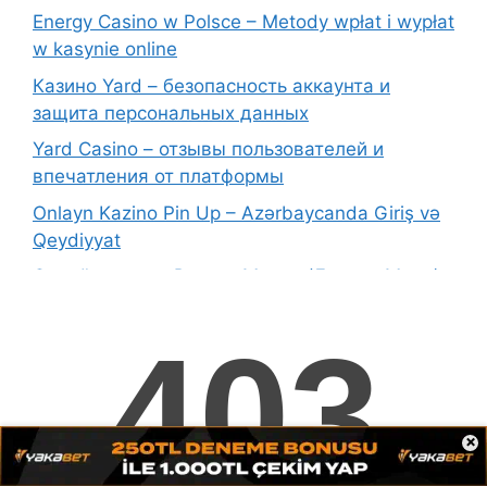
Energy Casino w Polsce – Metody wpłat i wypłat
w kasynie online
Казино Yard – безопасность аккаунта и
защита персональных данных
Yard Casino – отзывы пользователей и
впечатления от платформы
Onlayn Kazino Pin Up – Azərbaycanda Giriş və
Qeydiyyat
Онлайн казино Dragon Money (Драгон Мани)
– основные преимущества
Segurança em conteúdos de IA: o que
considerar antes de compartilhar online
Cresus casino en ligne – Vérification des
comptes et sécurité des données
×
Kasyno online Vulkan Vegas w Polsce –