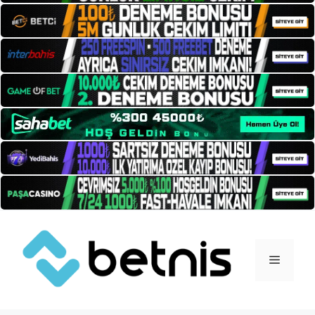
İçeriğe
atla
Menü