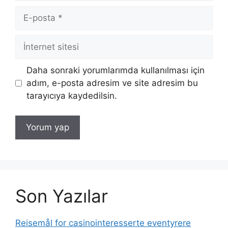
E-
posta
İnternet
sitesi
Daha sonraki yorumlarımda kullanılması için
adım, e-posta adresim ve site adresim bu
tarayıcıya kaydedilsin.
Son Yazılar
Reisemål for casinointeresserte eventyrere