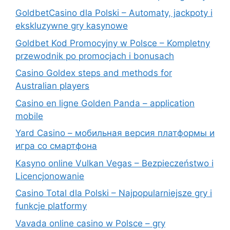
GoldbetCasino dla Polski – Automaty, jackpoty i
ekskluzywne gry kasynowe
Goldbet Kod Promocyjny w Polsce – Kompletny
przewodnik po promocjach i bonusach
Casino Goldex steps and methods for
Australian players
Casino en ligne Golden Panda – application
mobile
Yard Casino – мобильная версия платформы и
игра со смартфона
Kasyno online Vulkan Vegas – Bezpieczeństwo i
Licencjonowanie
Casino Total dla Polski – Najpopularniejsze gry i
funkcje platformy
Vavada online casino w Polsce – gry