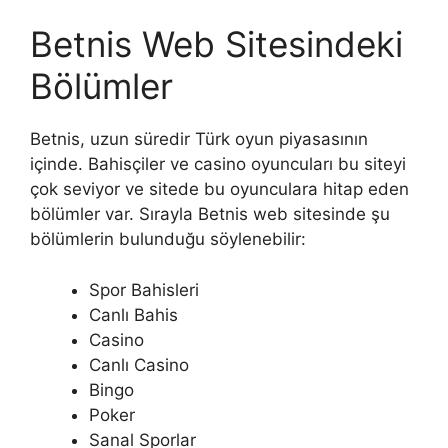
Betnis Web Sitesindeki
Bölümler
Betnis, uzun süredir Türk oyun piyasasının
içinde. Bahisçiler ve casino oyuncuları bu siteyi
çok seviyor ve sitede bu oyunculara hitap eden
bölümler var. Sırayla Betnis web sitesinde şu
bölümlerin bulunduğu söylenebilir:
Spor Bahisleri
Canlı Bahis
Casino
Canlı Casino
Bingo
Poker
Sanal Sporlar