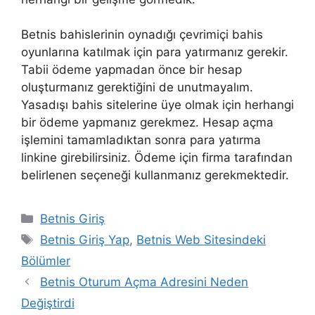
Betnis bahislerinin oynadığı çevrimiçi bahis
oyunlarına katılmak için para yatırmanız gerekir.
Tabii ödeme yapmadan önce bir hesap
oluşturmanız gerektiğini de unutmayalım.
Yasadışı bahis sitelerine üye olmak için herhangi
bir ödeme yapmanız gerekmez. Hesap açma
işlemini tamamladıktan sonra para yatırma
linkine girebilirsiniz. Ödeme için firma tarafından
belirlenen seçeneği kullanmanız gerekmektedir.
Kategoriler
Betnis Giriş
Etiketler
Betnis Giriş Yap
,
Betnis Web Sitesindeki
Bölümler
Yazı
Betnis Oturum Açma Adresini Neden
dolaşımı
Değiştirdi