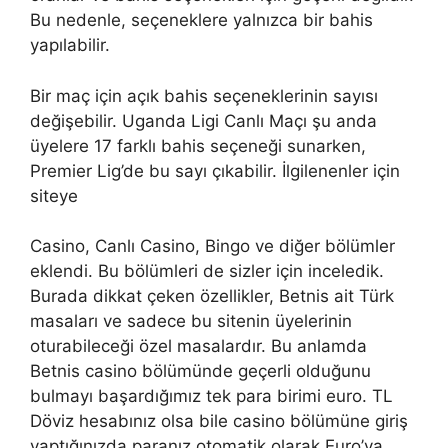
Bu nedenle, seçeneklere yalnızca bir bahis
yapılabilir.
Bir maç için açık bahis seçeneklerinin sayısı
değişebilir. Uganda Ligi Canlı Maçı şu anda
üyelere 17 farklı bahis seçeneği sunarken,
Premier Lig’de bu sayı çıkabilir. İlgilenenler için
siteye
Casino, Canlı Casino, Bingo ve diğer bölümler
eklendi. Bu bölümleri de sizler için inceledik.
Burada dikkat çeken özellikler, Betnis ait Türk
masaları ve sadece bu sitenin üyelerinin
oturabileceği özel masalardır. Bu anlamda
Betnis casino bölümünde geçerli olduğunu
bulmayı başardığımız tek para birimi euro. TL
Döviz hesabınız olsa bile casino bölümüne giriş
yaptığınızda paranız otomatik olarak Euro’ya