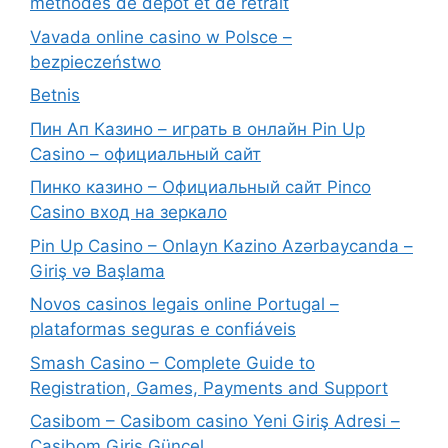
méthodes de dépôt et de retrait
Vavada online casino w Polsce –
bezpieczeństwo
Betnis
Пин Ап Казино – играть в онлайн Pin Up
Casino – официальный сайт
Пинко казино – Официальный сайт Pinco
Casino вход на зеркало
Pin Up Casino – Onlayn Kazino Azərbaycanda –
Giriş və Başlama
Novos casinos legais online Portugal –
plataformas seguras e confiáveis
Smash Casino – Complete Guide to
Registration, Games, Payments and Support
Casibom – Casibom casino Yeni Giriş Adresi –
Casibom Giriş Güncel