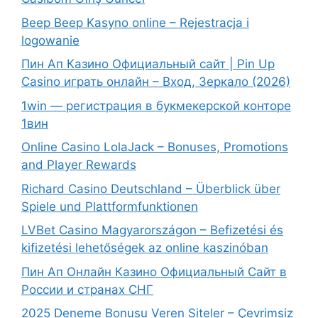
Beep Beep Kasyno online – Rejestracja i
logowanie
Пин Ап Казино Официальный сайт | Pin Up
Casino играть онлайн – Вход, Зеркало (2026)
1win — регистрация в букмекерской конторе
1вин
Online Casino LolaJack – Bonuses, Promotions
and Player Rewards
Richard Casino Deutschland – Überblick über
Spiele und Plattformfunktionen
LVBet Casino Magyarországon – Befizetési és
kifizetési lehetőségek az online kaszinóban
Пин Ап Онлайн Казино Официальный Сайт в
России и странах СНГ
2025 Deneme Bonusu Veren Siteler – Çevrimsiz