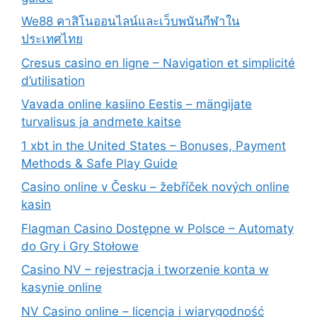
We88 คาสิโนออนไลน์และเว็บพนันกีฬาใน
ประเทศไทย
Cresus casino en ligne – Navigation et simplicité
d’utilisation
Vavada online kasiino Eestis – mängijate
turvalisus ja andmete kaitse
1 xbt in the United States – Bonuses, Payment
Methods & Safe Play Guide
Casino online v Česku – žebříček nových online
kasin
Flagman Casino Dostępne w Polsce – Automaty
do Gry i Gry Stołowe
Casino NV – rejestracja i tworzenie konta w
kasynie online
NV Casino online – licencja i wiarygodność